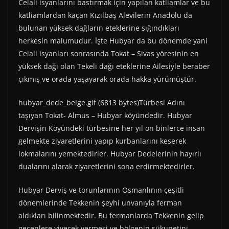
Celali isyanlarını bastırmak için yapılan katliamlar ve bu
katliamlardan kaçan Kızılbaş Alevilerin Anadolu da
bulunan yüksek dağların eteklerine sığındıkları
herkesin malumudur. İşte Hubyar da bu dönemde yani
Celali isyanları sonrasında Tokat – Sivas yöresinin en
yüksek dağı olan Tekeli dağı eteklerine Ailesiyle beraber
çıkmış ve orada yaşayarak orada hakka yürümüştür.
hubyar_dede_belge.gif (6813 bytes)Türbesi Adını
taşıyan Tokat- Almus – Hubyar köyündedir. Hubyar
Dervişin Köyündeki türbesine her yıl on binlerce insan
gelmekte ziyaretlerini yapıp kurbanlarını keserek
lokmalarını yemektedirler. Hubyar Dedelerinin hayırlı
dualarını alarak ziyaretlerini sona erdirmektedirler.
Hubyar Derviş ve torunlarının Osmanlının çeşitli
dönemlerinde Tekkenin şeyhi unvanıyla ferman
aldıkları bilinmektedir. Bu fermanlarda Tekkenin gelip
geçenlere yiyecek vermesi ve bölgenin sükunetini