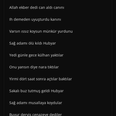
Allah ekber dedi can aldı canını
Ih demeden uyuşturdu kanını
Varsın ıssız koysun münkür yurdunu
Sağ adamı ölü kıldı Hubyar
Yedi günle gece külhan yaktılar
Onu yansın diye nara tıktılar
Yirmi dört saat sonra açtılar baktılar
Sakalı buz tutmuş geldi Hubyar
Sağ adamı musallaya koydular
Buyur derviş cenazeye dediler