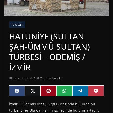
TÜRBELER
HATUNİYE (SULTAN
ŞAH-ÜMMÜ SULTAN)
TÜRBESİ – ÖDEMİŞ /
İZMİR
18 Temmuz 2020
Mustafa Gürelli
Share
Share
Share
Share
Share
Share
F
X
P
W
T
P
on
on
on
on
on
on
a
(
i
h
e
o
c
T
n
a
l
c
İzmir ili Ödemiş ilçesi, Birgi Bucağında bulunan bu
e
w
t
t
e
k
b
i
e
s
g
e
türbe, Birgi Ulu Camisinin güneyinde bulunmaktadır.
o
t
r
A
r
t