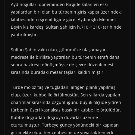
o
t
e
p
a
Aydınoğulları döneminden Birgide kalan en eski
k
e
s
p
m
yapılardan biri olan bu türbenin giriş kapısı üzerindeki
r
t
)
kitabesinden öğrenildiğine göre, Aydınoğlu Mehmet
Beyin kız kardeşi Sultan Şah için h.710 (1310) tarihinde
yaptırılmıştır.
Sultan Şahın vakfı olan, günümüze ulaşamayan
medrese ile birlikte yaptırılan bu türbenin etrafı daha
sonra hazireye dönüşmüşse de çevre düzenlemesi
sırasında buradaki mezar taşları kaldırılmıştır.
Türbe moloz taş ve tuğladan, altıgen planlı yapılmış
olup, üzeri kubbe ile örtülmüştür. Son yıllarda yapılan
onarımlar sırasında özgünlüğünü büyük ölçüde yitiren
türbenin üzeri kasnaksız basık bir kubbe ile örtülüdür.
Kubbe doğrudan doğruya duvarlar üzerine
oturtulmuştur. Türbeye güney yönündeki bir kapıdan
girilmekte olup, her cephesine de yuvarlak kemerli