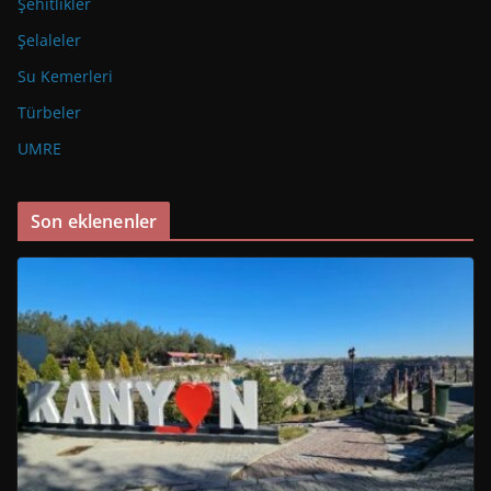
Şehitlikler
Şelaleler
Su Kemerleri
Türbeler
UMRE
Son eklenenler