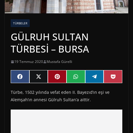
TÜRBELER
GÜLRUH SULTAN
TÜRBESİ – BURSA
19 Temmuz 2020
Mustafa Gürelli
Share
Share
Share
Share
Share
Share
F
X
P
W
T
P
on
on
on
on
on
on
a
(
i
h
e
o
c
T
n
a
l
c
Türbe, 1502 yılında vefat eden II. Bayezıd’ın eşi ve
e
w
t
t
e
k
b
i
e
s
g
e
Alemşah’ın annesi Gülruh Sultan’a aittir.
o
t
r
A
r
t
o
t
e
p
a
k
e
s
p
m
r
t
)