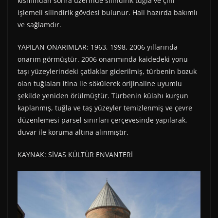
kısmından sonra üzerinde silindirik tuğla ve çini
işlemeli silindirik gövdesi bulunur. Hali hazırda bakımlı
ve sağlamdır.
YAPILAN ONARIMLAR: 1963, 1998, 2006 yıllarında
onarım görmüştür. 2006 onarımında kaidedeki yonu
taşı yüzeylerindeki çatlaklar giderilmiş, türbenin bozuk
olan tuğlaları itina ile sökülerek orijinaline uyumlu
şekilde yeniden örülmüştür. Türbenin külahı kurşun
kaplanmış, tuğla ve taş yüzeyler temizlenmiş ve çevre
düzenlemesi parsel sınırları çerçevesinde yapılarak,
duvar ile koruma altına alınmıştır.
KAYNAK: SİVAS KÜLTÜR ENVANTERİ