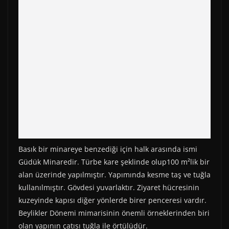
r
t
)
Basık bir minareye benzediği için halk arasında ismi
Güdük Minaredir. Türbe kare şeklinde olup100 m²lik bir
alan üzerinde yapılmıştır. Yapımında kesme taş ve tuğla
kullanılmıştır. Gövdesi yuvarlaktır. Ziyaret hücresinin
kuzeyinde kapısı diğer yönlerde birer penceresi vardır.
Beylikler Dönemi mimarisinin önemli örneklerinden biri
olan yapının çatısı tuğla ile örtülüdür.