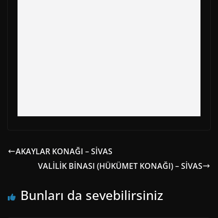
k
e
s
p
m
r
t
)
AKAYLAR KONAĞI – SİVAS
VALİLİK BİNASI (HÜKÜMET KONAĞI) – SİVAS
Bunları da sevebilirsiniz