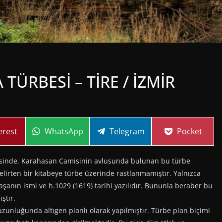
TÜRBESİ – TİRE / İZMİR
re
Share
Share
Share
erest
WhatsApp
Telegram
Pocket
on
on
on
desinde, Karahasan Camisinin avlusunda bulunan bu türbe
elirten bir kitabeye türbe üzerinde rastlanmamıştır. Yalnızca
aşanın ismi ve h.1029 (1619) tarihi yazılıdır. Bununla beraber bu
ıştır.
zunluğunda altıgen planlı olarak yapılmıştır. Türbe plan biçimi