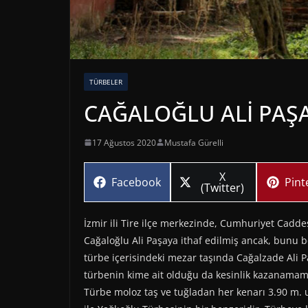
TÜRBELER
CAĞALOĞLU ALİ PAŞA 
17 Ağustos 2020
Mustafa Gürelli
Share
X
Share
Sha
Facebook
Pint
on
(Twitter)
on
on
İzmir ili Tire ilçe merkezinde, Cumhuriyet Cad
Cağaloğlu Ali Paşaya ithaf edilmiş ancak, bunu b
türbe içerisindeki mezar taşında Cağalzade Ali P
türbenin kime ait olduğu da kesinlik kazanamam
Türbe moloz taş ve tuğladan her kenarı 3.90 m. u