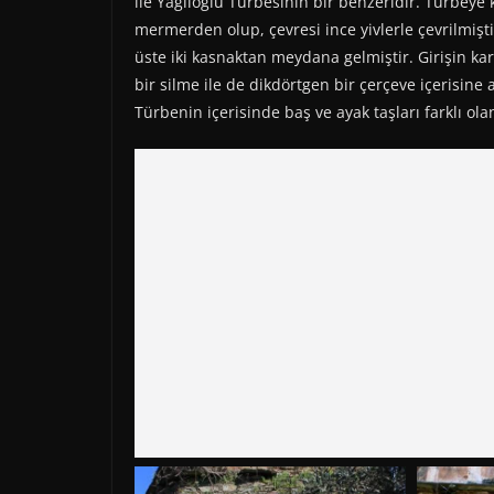
ile Yağlıoğlu Türbesinin bir benzeridir. Türbeye 
mermerden olup, çevresi ince yivlerle çevrilmişt
üste iki kasnaktan meydana gelmiştir. Girişin ka
bir silme ile de dikdörtgen bir çerçeve içerisine 
Türbenin içerisinde baş ve ayak taşları farklı o