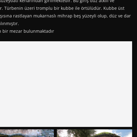
kuzeybatı kenarından girilmektedir. Bu giriş düz atkılı ve
ir. Türbenin üzeri tromplu bir kubbe ile örtülüdür. Kubbe üst
rşısına rastlayan mukarnaslı mihrap beş yüzeyli olup, düz ve dar
alınmıştır.
lan bir mezar bulunmaktadır