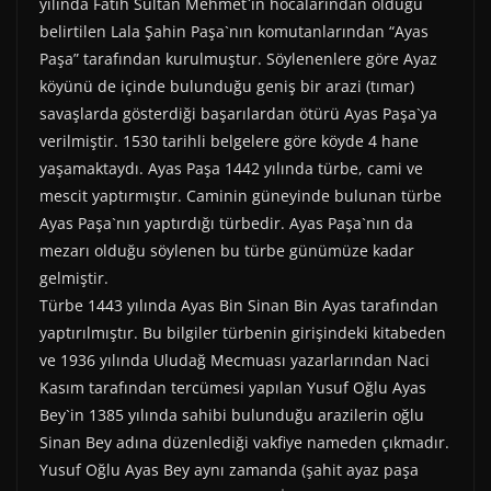
)
yılında Fatih Sultan Mehmet`in hocalarından olduğu
belirtilen Lala Şahin Paşa`nın komutanlarından “Ayas
Paşa” tarafından kurulmuştur. Söylenenlere göre Ayaz
köyünü de içinde bulunduğu geniş bir arazi (tımar)
savaşlarda gösterdiği başarılardan ötürü Ayas Paşa`ya
verilmiştir. 1530 tarihli belgelere göre köyde 4 hane
yaşamaktaydı. Ayas Paşa 1442 yılında türbe, cami ve
mescit yaptırmıştır. Caminin güneyinde bulunan türbe
Ayas Paşa`nın yaptırdığı türbedir. Ayas Paşa`nın da
mezarı olduğu söylenen bu türbe günümüze kadar
gelmiştir.
Türbe 1443 yılında Ayas Bin Sinan Bin Ayas tarafından
yaptırılmıştır. Bu bilgiler türbenin girişindeki kitabeden
ve 1936 yılında Uludağ Mecmuası yazarlarından Naci
Kasım tarafından tercümesi yapılan Yusuf Oğlu Ayas
Bey`in 1385 yılında sahibi bulunduğu arazilerin oğlu
Sinan Bey adına düzenlediği vakfiye nameden çıkmadır.
Yusuf Oğlu Ayas Bey aynı zamanda (şahit ayaz paşa