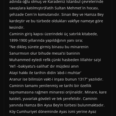
adında oğlu olmuş ve Karadeniz İstanbul çevrelerinde
savaşlara katılmıştır)Fatih Sultan Mehmet`in hocası,
şehzade Cem`in komutanıdır. Sinan Bey ve Hamza Bey
kardeştir ve bu türbede oldukları vakfiye nameye göre
kesindir.
Caminin giriş kapısı üzerindeki üç satırlık kitabede,
1899-1900 yıllarında yapıldığının yanı sıra;
“Ne dikleş sürete girmiş binasu bu minarenin
Sanurmısın olur bihude mesai’si baninin
Muhammed eyledi refik çünki hasbeden lillahtır sa’yi
‘Ve’l –bakiyatu’s-salihat’ dır müjdesi anın
Atayi hakkı ile tarihin didin ‘abd-i muhtar’
Aranur ise bilinsün vakt-i inşası bunun 1317” yazılıdır.
Caminin tamamı yenilenmiş ve tarihi bir özellik
taşımamasına rağmen minaresi orijinaldir. Minare, kare
kaideli, yuvarlak gövdeli ve tek şerefelidir. Caminin
yanında Hamza Bin Aysa Bey’in türbesi bulunmaktadır.
Köy Cumhuriyet döneminde Ayas ismi yerine Ayaz