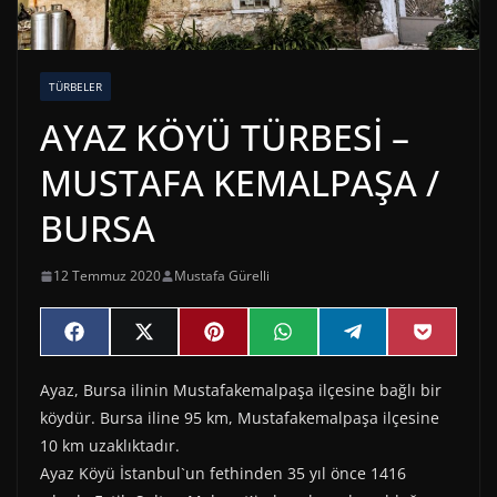
TÜRBELER
AYAZ KÖYÜ TÜRBESİ –
MUSTAFA KEMALPAŞA /
BURSA
12 Temmuz 2020
Mustafa Gürelli
Share
Share
Share
Share
Share
Share
F
X
P
W
T
P
on
on
on
on
on
on
a
(
i
h
e
o
c
T
n
a
l
c
Ayaz, Bursa ilinin Mustafakemalpaşa ilçesine bağlı bir
e
w
t
t
e
k
b
i
e
s
g
e
köydür. Bursa iline 95 km, Mustafakemalpaşa ilçesine
o
t
r
A
r
t
o
t
e
p
a
10 km uzaklıktadır.
k
e
s
p
m
Ayaz Köyü İstanbul`un fethinden 35 yıl önce 1416
r
t