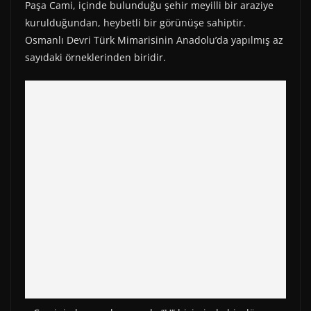
Paşa Cami, içinde bulunduğu şehir meyilli bir araziye
kurulduğundan, heybetli bir görünüşe sahiptir.
Osmanlı Devri Türk Mimarisinin Anadolu’da yapılmış az
sayıdaki örneklerinden biridir.