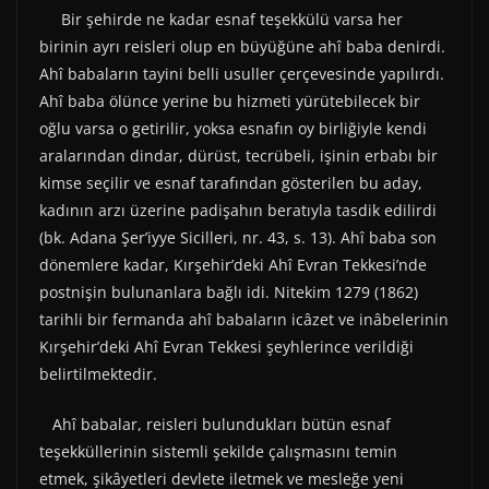
Bir şehirde ne kadar esnaf teşekkülü varsa her
birinin ayrı reisleri olup en büyüğüne ahî baba denirdi.
Ahî babaların tayini belli usuller çerçevesinde yapılırdı.
Ahî baba ölünce yerine bu hizmeti yürütebilecek bir
oğlu varsa o getirilir, yoksa esnafın oy birliğiyle kendi
aralarından dindar, dürüst, tecrübeli, işinin erbabı bir
kimse seçilir ve esnaf tarafından gösterilen bu aday,
kadının arzı üzerine padişahın beratıyla tasdik edilirdi
(bk. Adana Şer’iyye Sicilleri, nr. 43, s. 13). Ahî baba son
dönemlere kadar, Kırşehir’deki Ahî Evran Tekkesi’nde
postnişin bulunanlara bağlı idi. Nitekim 1279 (1862)
tarihli bir fermanda ahî babaların icâzet ve inâbelerinin
Kırşehir’deki Ahî Evran Tekkesi şeyhlerince verildiği
belirtilmektedir.
Ahî babalar, reisleri bulundukları bütün esnaf
teşekküllerinin sistemli şekilde çalışmasını temin
etmek, şikâyetleri devlete iletmek ve mesleğe yeni