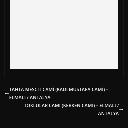
k
e
s
p
m
r
t
)
TAHTA MESCİT CAMİ (KADI MUSTAFA CAMİ) –
ELMALI / ANTALYA
TOKLULAR CAMİ (KERKEN CAMİ) – ELMALI /
ANTALYA