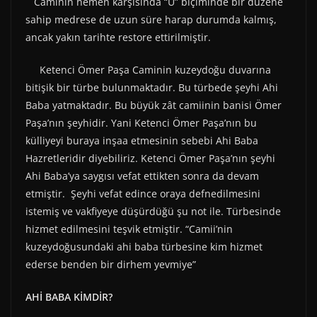
Caminin hemen karşısında “U” biçiminde bir düzene
sahip medrese de uzun süre harap durumda kalmış,
ancak yakın tarihte restore ettirilmiştir.
Ketenci Ömer Paşa Caminin kuzeydoğu duvarına
bitişik bir türbe bulunmaktadır. Bu türbede şeyhi Ahi
Baba yatmaktadır. Bu büyük zât camiinin banisi Ömer
Paşa’nın şeyhidir. Yani Ketenci Ömer Paşa’nın bu
külliyeyi buraya inşaa etmesinin sebebi Ahi Baba
Hazretleridir diyebiliriz. Ketenci Ömer Paşa’nın şeyhi
Ahi Baba’ya saygısı vefat ettikten sonra da devam
etmiştir. Şeyhi vefat edince oraya defnedilmesini
istemiş ve vakfiyeye düşürdüğü şu not ile. Türbesinde
hizmet edilmesini teşvik etmiştir. “Camii’nin
kuzeydoğusundaki ahi baba türbesine kim hizmet
ederse benden bir dirhem yevmiye”
AHİ BABA KİMDİR?