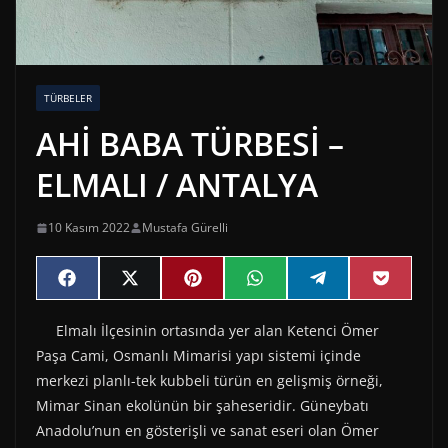
TÜRBELER
AHİ BABA TÜRBESİ –
ELMALI / ANTALYA
10 Kasım 2022
Mustafa Gürelli
Share
Share
Share
Share
Share
Share
F
X
P
W
T
P
on
on
on
on
on
on
a
(
i
h
e
o
c
T
n
a
l
c
Elmalı İlçesinin ortasında yer alan Ketenci Ömer
e
w
t
t
e
k
b
i
e
s
g
e
Paşa Cami, Osmanlı Mimarisi yapı sistemi içinde
o
t
r
A
r
t
o
t
e
p
a
merkezi planlı-tek kubbeli türün en gelişmiş örneği,
k
e
s
p
m
Mimar Sinan ekolünün bir şaheseridir. Güneybatı
r
t
)
Anadolu’nun en gösterişli ve sanat eseri olan Ömer