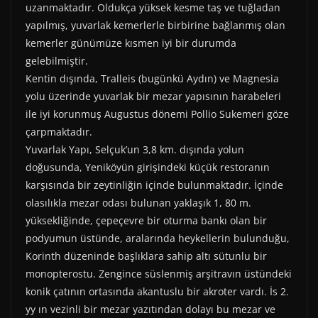
uzanmaktadır. Oldukça yüksek kesme taş ve tuğladan
yapılmış, yuvarlak kemerlerle birbirine bağlanmış olan
kemerler günümüze kısmen iyi bir durumda
gelebilmiştir.
Kentin dışında, Tralleis (bugünkü Aydın) ve Magnesia
yolu üzerinde yuvarlak bir mezar yapısının harabeleri
ile iyi korunmuş Augustus dönemi Pollio Sukemeri göze
çarpmaktadır.
Yuvarlak Yapı, Selçuk’un 3,8 km. dışında yolun
doğusunda, Yeniköyün girişindeki küçük restoranın
karşısında bir zeytinliğin içinde bulunmaktadır. İçinde
olasılıkla mezar odası bulunan yaklaşık 1, 80 m.
yüksekliğinde, çepeçevre bir oturma bankı olan bir
podyumun üstünde, aralarında heykellerin bulunduğu,
Korinth düzeninde başlıklara sahip altı sütunlu bir
monopterostu. Zengince süslenmiş arşitravın üstündeki
konik çatının ortasında akantuslu bir akroter vardı. İs 2.
yy ın vezinli bir mezar yazıtından dolayı bu mezar ve