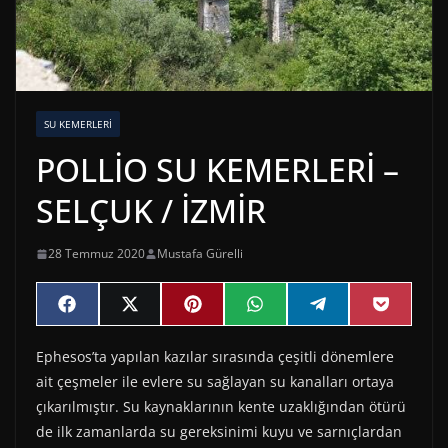
SU KEMERLERI
POLLİO SU KEMERLERİ –
SELÇUK / İZMİR
28 Temmuz 2020
Mustafa Gürelli
Share
Share
Share
Share
Share
Share
F
X
P
W
T
P
on
on
on
on
on
on
a
(
i
h
e
o
c
T
n
a
l
c
Ephesos’ta yapılan kazılar sırasında çeşitli dönemlere
e
w
t
t
e
k
b
i
e
s
g
e
ait çeşmeler ile evlere su sağlayan su kanalları ortaya
o
t
r
A
r
t
o
t
e
p
a
çıkarılmıştır. Su kaynaklarının kente uzaklığından ötürü
k
e
s
p
m
de ilk zamanlarda su gereksinimi kuyu ve sarnıçlardan
r
t