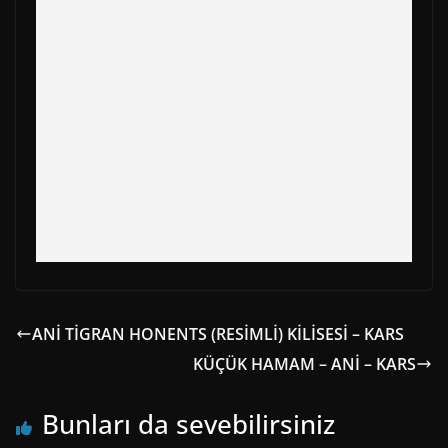
o
t
e
p
a
k
e
s
p
m
r
t
)
ANİ TİGRAN HONENTS (RESİMLİ) KİLİSESİ – KARS
KÜÇÜK HAMAM – ANİ – KARS
Bunları da sevebilirsiniz