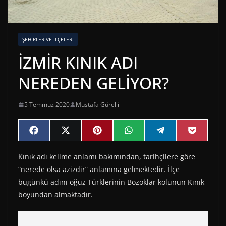
ŞEHIRLER VE İLÇELERI
İZMİR KINIK ADI
NEREDEN GELİYOR?
5 Temmuz 2020
Mustafa Gürelli
Share
Share
Share
Share
Share
Share
F
X
P
W
T
P
on
on
on
on
on
on
a
(
i
h
e
o
c
T
n
a
l
c
Kınık adı kelime anlamı bakımından, tarihçilere göre
e
w
t
t
e
k
b
i
e
s
g
e
“nerede olsa azizdir” anlamına gelmektedir. İlçe
o
t
r
A
r
t
o
t
e
p
a
bugünkü adını oğuz Türklerinin Bozoklar kolunun Kınık
k
e
s
p
m
boyundan almaktadır.
r
t
)