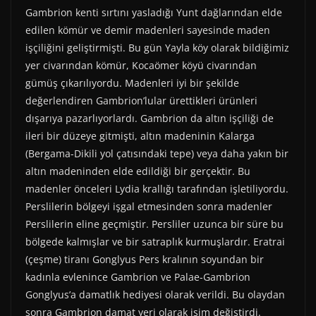
Gambrion kenti sırtını yasladığı Yunt dağlarından elde
edilen kömür ve demir madenleri sayesinde maden
işçiliğini geliştirmişti. Bu gün Yayla köy olarak bildiğimiz
yer civarından kömür, Kocaömer köyü civarından
gümüş çıkarılıyordu. Madenleri iyi bir şekilde
değerlendiren Gambrion’lular ürettikleri ürünleri
dışarıya pazarlıyorlardı. Gambrion da altın işçiliği de
ileri bir düzeye gitmişti, altın madeninin Kalarga
(Bergama-Dikili yol çatısındaki tepe) veya daha yakın bir
altın madeninden elde edildiği bir gerçektir. Bu
madenler önceleri Lydia krallığı tarafından işletiliyordu.
Perslilerin bölgeyi işgal etmesinden sonra madenler
Perslilerin eline geçmiştir. Persliler uzunca bir süre bu
bölgede kalmışlar ve bir satraplık kurmuşlardır. Eratrai
(çeşme) tiranı Gonglyus Pers kralının soyundan bir
kadınla evlenince Gambrion ve Palae-Gambrion
Gonglyus’a damatlık hediyesi olarak verildi. Bu olaydan
sonra Gambrion damat yeri olarak isim değiştirdi.