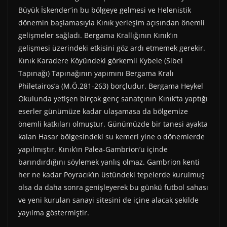
Büyük İskender’in bu bölgeye gelmesi ve Helenistik
dönemin başlamasıyla Kınık yerleşim açısından önemli
gelişmeler sağladı. Bergama Krallığının Kınık’ın
gelişmesi üzerindeki etkisini göz ardı etmemek gerekir.
Kınık Karadere Köyündeki görkemli Kybele (Sibel
Tapınağı) Tapınağının yapımını Bergama Kralı
Philetairos’a (M.Ö.281-263) borçludur. Bergama Heykel
Okulunda yetişen birçok genç sanatçının Kınık’ta yaptığı
eserler günümüze kadar ulaşamasa da bölgemize
önemli katkıları olmuştur. Günümüzde bir tanesi ayakta
kalan Hasar bölgesindeki su kemeri yine o dönemlerde
yapılmıştır. Kınık’ın Palea-Gambrion’u içinde
barındırdığını söylemek yanlış olmaz. Gambrion kenti
her ne kadar Poyracık’ın üstündeki tepelerde kurulmuş
olsa da daha sonra genişleyerek bu günkü futbol sahası
ve yeni kurulan sanayi sitesini de içine alacak şekilde
yayılma göstermiştir.