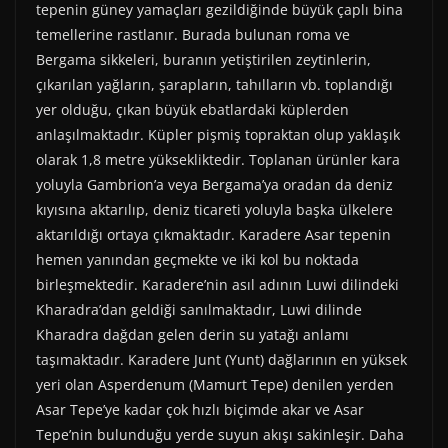
tepenin güney yamaçları gezildiğinde büyük çaplı bina
temellerine rastlanır. Burada bulunan roma ve
Bergama sikkeleri, buranın yetiştirilen zeytinlerin,
çıkarılan yağların, şarapların, tahılların vb. toplandığı
yer olduğu, çıkan büyük ebatlardaki küplerden
anlaşılmaktadır. Küpler pişmiş topraktan olup yaklaşık
olarak 1,8 metre yüksekliktedir. Toplanan ürünler kara
yoluyla Gambrion’a veya Bergama’ya oradan da deniz
kıyısına aktarılıp, deniz ticareti yoluyla başka ülkelere
aktarıldığı ortaya çıkmaktadır. Karadere Asar tepenin
hemen yanından geçmekte ve iki kol bu noktada
birleşmektedir. Karadere’nin asıl adının Luwi dilindeki
Kharadra’dan geldiği sanılmaktadır, Luwi dilinde
Kharadra dağdan gelen derin su yatağı anlamı
taşımaktadır. Karadere Junt (Yunt) dağlarının en yüksek
yeri olan Asperdenum (Mamurt Tepe) denilen yerden
Asar Tepe’ye kadar çok hızlı biçimde akar ve Asar
Tepe’nin bulunduğu yerde suyun akışı sakinleşir. Daha