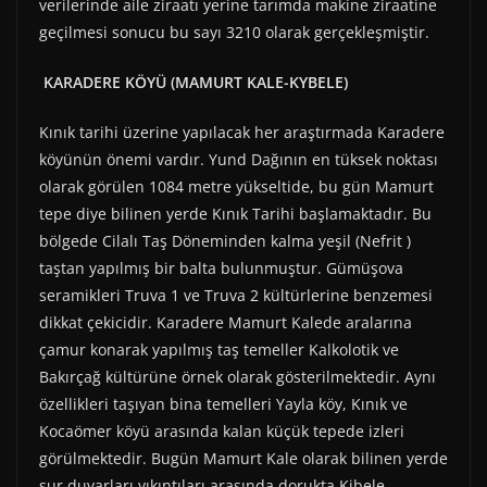
verilerinde aile ziraatı yerine tarımda makine ziraatine
geçilmesi sonucu bu sayı 3210 olarak gerçekleşmiştir.
KARADERE KÖYÜ (MAMURT KALE-KYBELE)
Kınık tarihi üzerine yapılacak her araştırmada Karadere
köyünün önemi vardır. Yund Dağının en tüksek noktası
olarak görülen 1084 metre yükseltide, bu gün Mamurt
tepe diye bilinen yerde Kınık Tarihi başlamaktadır. Bu
bölgede Cilalı Taş Döneminden kalma yeşil (Nefrit )
taştan yapılmış bir balta bulunmuştur. Gümüşova
seramikleri Truva 1 ve Truva 2 kültürlerine benzemesi
dikkat çekicidir. Karadere Mamurt Kalede aralarına
çamur konarak yapılmış taş temeller Kalkolotik ve
Bakırçağ kültürüne örnek olarak gösterilmektedir. Aynı
özellikleri taşıyan bina temelleri Yayla köy, Kınık ve
Kocaömer köyü arasında kalan küçük tepede izleri
görülmektedir. Bugün Mamurt Kale olarak bilinen yerde
sur duvarları yıkıntıları arasında dorukta Kibele