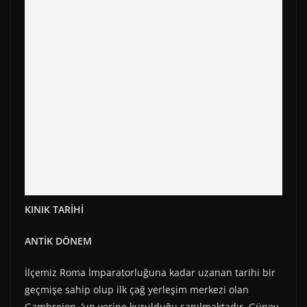
KINIK TARİHİ
ANTİK DÖNEM
İlçemiz Roma İmparatorluğuna kadar uzanan tarihi bir
geçmişe sahip olup ilk çağ yerleşim merkezi olan
Gambreion ‘un yerine kurulduğu sanılmaktadır. Güney