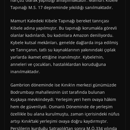
harçsız olarak yapıldığı anlaşılmaktadır. Mamurt Kibele
Tapınağı M.S. 17 depreminde yıkıldığı sanılmaktadır.
Mamurt Kaledeki Kibele Tapınağı bereket tanrıçası
Kibele adına yapılmıştır. Bu tapınağı korumakla görevli
olanlar kadınlardı, bu kadınlara Amazon deniliyordu.
Kybele kutsal mekânları, genelde dağlarda inşa edilmiş
ve Tanrıçanın, tatlı su kaynaklarının yakınındaki çıplak
yarlarda ikamet ettiğine inanılmıştır. Kybele’nin,
anneleri ve çocukları, hastalıklardan koruduğuna
inanılmaktadır.
Gambrion döneminde ise Kınık’ın merkezi günümüzde
Bodrumbaşı mahallesinin üst tarafında bulunan
Kuşkaya mevkiindeydi. Yerleşim yeri hem ovaya hâkim
hem de güvenliydi. Osmanlı Döneminde de yerleşim
özellikle bu alana kurulmuştu, zaman içerisindeki nüfus
artışı Kınık’taki yerleşimi ovaya doğru kaydırmıştır.
Perslilerin kurduğu Satraplık’tan sonra M.Ö.334 yılında