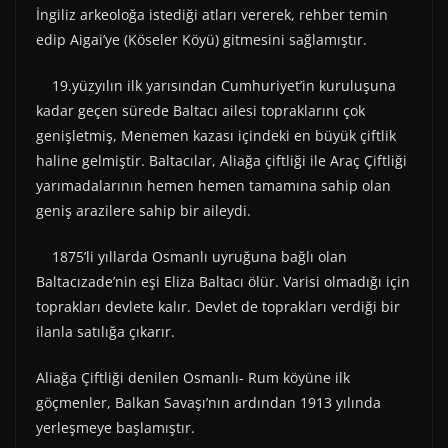
İngiliz arkeoloğa istediği atları vererek, rehber temin
edip Aigai’ye (Köseler Köyü) gitmesini sağlamıştır.
19.yüzyılın ilk yarısından Cumhuriyet’in kuruluşuna
kadar geçen sürede Baltacı ailesi topraklarını çok
genişletmiş, Menemen kazası içindeki en büyük çiftlik
haline gelmiştir. Baltacılar, Aliağa çiftliği ile Araç Çiftliği
yarımadalarının hemen hemen tamamına sahip olan
geniş arazilere sahip bir aileydi.
1875’li yıllarda Osmanlı uyruğuna bağlı olan
Baltacızade’nin eşi Eliza Baltacı ölür. Varisi olmadığı için
toprakları devlete kalır. Devlet de toprakları verdiği bir
ilanla satılığa çıkarır.
Aliağa Çiftliği denilen Osmanlı- Rum köyüne ilk
göçmenler, Balkan Savaşı’nın ardından 1913 yılında
yerleşmeye başlamıştır.