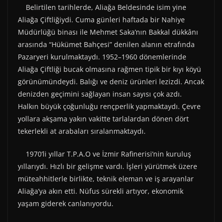
Belirtilen tarihlerde, Aliağa Beldesinde isim yine
Aliağa Çiftliğiydi. Cuma günleri haftada bir Nahiye
Müdürlüğü binası ile Mehmet Saka’nın Bakkal dükkânı
arasında “Hükümet Bahçesi” denilen alanın etrafında
Pazaryeri kurulmaktaydı. 1952–1960 dönemlerinde
Aliağa Çiftliği bucak olmasına rağmen tipik bir kıyı köyü
görünümündeydi. Balığı ve deniz ürünleri lezizdi. Ancak
denizden geçimini sağlayan insan sayısı çok azdı.
Halkın büyük çoğunluğu rençperlik yapmaktaydı. Çevre
yollara akşama yakın vakitte tarlalardan dönen dört
tekerlekli at arabaları sıralanmaktaydı.
1970’li yıllar T.P.A.O ve İzmir Rafinerisi’nin kuruluş
yıllarıydı. Hızlı bir gelişme vardı. İşleri yürütmek üzere
müteahhitlerle birlikte, teknik eleman ve iş arayanlar
Aliağa’ya akın etti. Nüfus sürekli artıyor, ekonomik
yaşam giderek canlanıyordu.