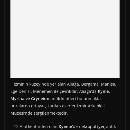
İzmir’in kuzeyinde yer alan Aliağa, Bergama, Manisa,
Ege Denizi, Menemen ile çevrilidir. Aliağa’da
Kyme,
Myrina ve Gryneion
antik kentleri bulunmakta,
buralarda ortaya çıkarılan eserler İzmir Arkeoloji
Müzesi’nde sergilenmektedir.
12 Aiol kentinden olan
Kyeme’
de nekropol (geç antik