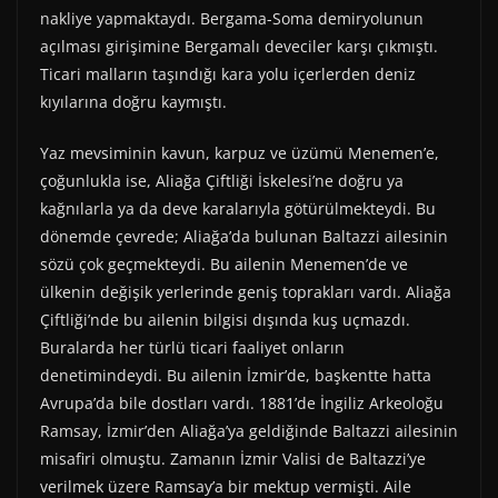
nakliye yapmaktaydı. Bergama-Soma demiryolunun
açılması girişimine Bergamalı deveciler karşı çıkmıştı.
Ticari malların taşındığı kara yolu içerlerden deniz
kıyılarına doğru kaymıştı.
Yaz mevsiminin kavun, karpuz ve üzümü Menemen’e,
çoğunlukla ise, Aliağa Çiftliği İskelesi’ne doğru ya
kağnılarla ya da deve karalarıyla götürülmekteydi. Bu
dönemde çevrede; Aliağa’da bulunan Baltazzi ailesinin
sözü çok geçmekteydi. Bu ailenin Menemen’de ve
ülkenin değişik yerlerinde geniş toprakları vardı. Aliağa
Çiftliği’nde bu ailenin bilgisi dışında kuş uçmazdı.
Buralarda her türlü ticari faaliyet onların
denetimindeydi. Bu ailenin İzmir’de, başkentte hatta
Avrupa’da bile dostları vardı. 1881’de İngiliz Arkeoloğu
Ramsay, İzmir’den Aliağa’ya geldiğinde Baltazzi ailesinin
misafiri olmuştu. Zamanın İzmir Valisi de Baltazzi’ye
verilmek üzere Ramsay’a bir mektup vermişti. Aile