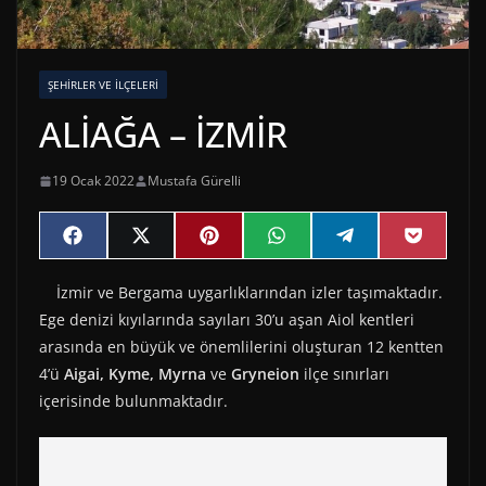
ŞEHIRLER VE İLÇELERI
ALİAĞA – İZMİR
19 Ocak 2022
Mustafa Gürelli
Share
Share
Share
Share
Share
Share
F
X
P
W
T
P
on
on
on
on
on
on
a
(
i
h
e
o
c
T
n
a
l
c
İzmir ve Bergama uygarlıklarından izler taşımaktadır.
e
w
t
t
e
k
b
i
e
s
g
e
Ege denizi kıyılarında sayıları 30’u aşan Aiol kentleri
o
t
r
A
r
t
o
t
e
p
a
arasında en büyük ve önemlilerini oluşturan 12 kentten
k
e
s
p
m
4’ü
Aigai,
Kyme,
Myrna
ve
Gryneion
ilçe sınırları
r
t
)
içerisinde bulunmaktadır.