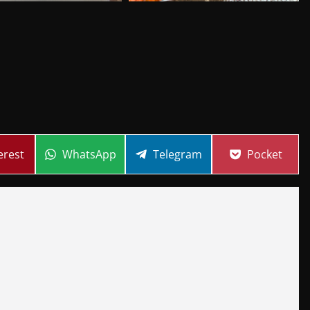
re
Share
Share
Share
erest
WhatsApp
Telegram
Pocket
on
on
on