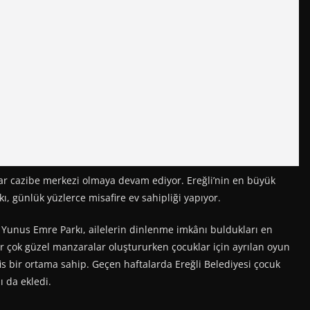
r cazibe merkezi olmaya devam ediyor. Ereğli’nin en büyük
, günlük yüzlerce misafire ev sahipliği yapıyor.
an Yunus Emre Parkı, ailelerin dinlenme imkânı buldukları en
ler çok güzel manzaralar oluştururken çocuklar için ayrılan oyun
fis bir ortama sahip. Geçen haftalarda Ereğli Belediyesi çocuk
ı da ekledi.