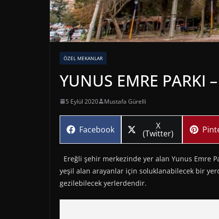
ÖZEL MEKANLAR
YUNUS EMRE PARKI –
5 Eylül 2020
Mustafa Gürelli
Share
X
Share
Sha
Facebook
Pint
on
(Twitter)
on
on
Ereğli şehir merkezinde yer alan Yunus Emre P
yeşil alan arayanlar için soluklanabilecek bir ye
gezilebilecek yerlerdendir.