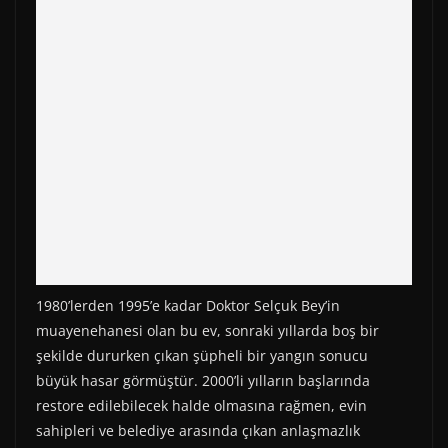
1980’lerden 1995’e kadar Doktor Selçuk Bey’in
muayenehanesi olan bu ev, sonraki yıllarda boş bir
şekilde dururken çıkan şüpheli bir yangın sonucu
büyük hasar görmüştür. 2000’li yılların başlarında
restore edilebilecek halde olmasına rağmen, evin
sahipleri ve belediye arasında çıkan anlaşmazlık