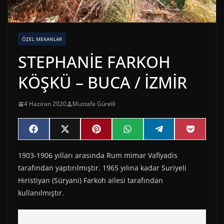
ÖZEL MEKANLAR
STEPHANİE FARKOH
KÖŞKÜ – BUCA / İZMİR
4 Haziran 2020
Mustafa Gürelli
Share
Share
Share
Share
Share
Share
F
X
P
W
T
P
on
on
on
on
on
on
a
(
i
h
e
o
c
T
n
a
l
c
1903-1906 yılları arasında Rum mimar Vafiyadis
e
w
t
t
e
k
b
i
e
s
g
e
tarafından yaptırılmıştır. 1965 yılına kadar Suriyeli
o
t
r
A
r
t
o
t
e
p
a
Hıristiyan (Süryani) Farkoh ailesi tarafından
k
e
s
p
m
kullanılmıştır.
r
t
)