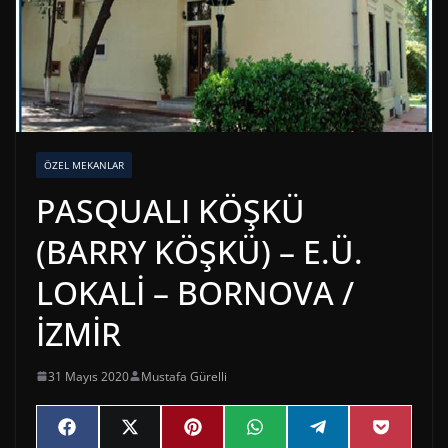
ÖZEL MEKANLAR
PASQUALI KÖŞKÜ
(BARRY KÖŞKÜ) – E.Ü.
LOKALİ – BORNOVA /
İZMİR
31 Mayıs 2020
Mustafa Gürelli
Share
Share
Share
Share
Share
Share
F
X
P
W
T
P