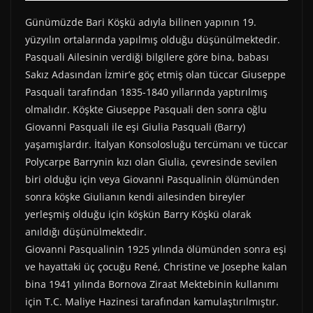
on
on
on
on
on
on
a
(
i
h
e
o
c
T
n
a
l
c
Günümüzde Bari Köşkü adıyla bilinen yapının 19.
e
w
t
t
e
k
b
i
e
s
g
e
yüzyılın ortalarında yapılmış olduğu düşünülmektedir.
o
t
r
A
r
t
o
t
e
p
a
Pasquali Ailesinin verdiği bilgilere göre bina, babası
k
e
s
p
m
Sakız Adasından İzmir’e göç etmiş olan tüccar Giuseppe
r
t
)
Pasquali tarafından 1835-1840 yıllarında yaptırılmış
olmalıdır. Köşkte Giuseppe Pasquali den sonra oğlu
Giovanni Pasquali ile eşi Giulia Pasquali (Barry)
yaşamışlardır. İtalyan Konsolosluğu tercümanı ve tüccar
Polycarpe Barrynin kızı olan Giulia, çevresinde sevilen
biri olduğu için veya Giovanni Pasqualinin ölümünden
sonra köşke Giulianın kendi ailesinden bireyler
yerleşmiş olduğu için köşkün Barry Köşkü olarak
anıldığı düşünülmektedir.
Giovanni Pasqualinin 1925 yılında ölümünden sonra eşi
ve hayattaki üç çocuğu René, Christine ve Josephe kalan
bina 1941 yılında Bornova Ziraat Mektebinin kullanımı
için T.C. Maliye Hazinesi tarafından kamulaştırılmıştır.