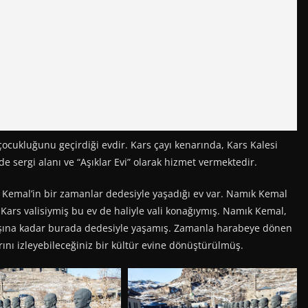
çocukluğunu geçirdiği evdir. Kars çayı kenarında, Kars Kalesi
 sergi alanı ve “Aşıklar Evi” olarak hizmet vermektedir.
emal’in bir zamanlar dedesiyle yaşadığı ev var. Namık Kemal
rs valisiymiş bu ev de haliyle vali konağıymış. Namık Kemal,
aşına kadar burada dedesiyle yaşamış. Zamanla harabeye dönen
ını izleyebileceğiniz bir kültür evine dönüştürülmüş.