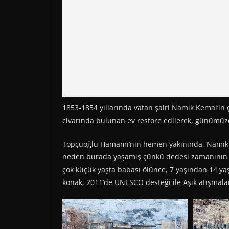
1853-1854 yıllarında vatan şairi Namık Kemal’in 
civarında bulunan ev restore edilerek, günümüzde
Topçuoğlu Hamamı’nın hemen yakınında, Namık K
neden burada yaşamış çünkü dedesi zamanının Ka
çok küçük yaşta babası ölünce, 7 yaşından 14 y
konak, 2011’de UNESCO desteği ile Aşık atışmalar