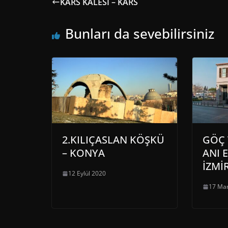
KARS KALESİ – KARS
Bunları da sevebilirsiniz
2.KILIÇASLAN KÖŞKÜ
GÖÇ 
– KONYA
ANI E
İZMİ
12 Eylül 2020
17 Mar