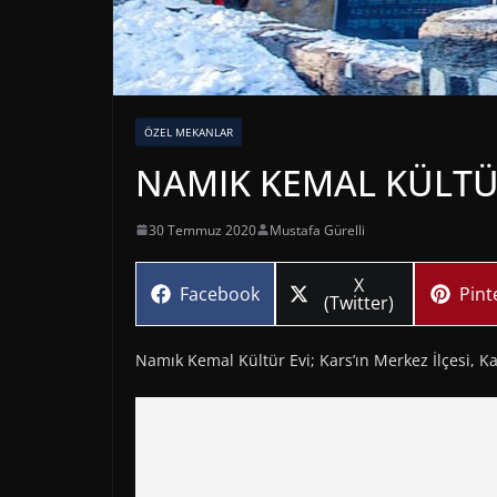
ÖZEL MEKANLAR
NAMIK KEMAL KÜLTÜR
30 Temmuz 2020
Mustafa Gürelli
Share
X
Share
Sha
Facebook
Pint
on
(Twitter)
on
on
Namık Kemal Kültür Evi; Kars’ın Merkez İlçesi, K