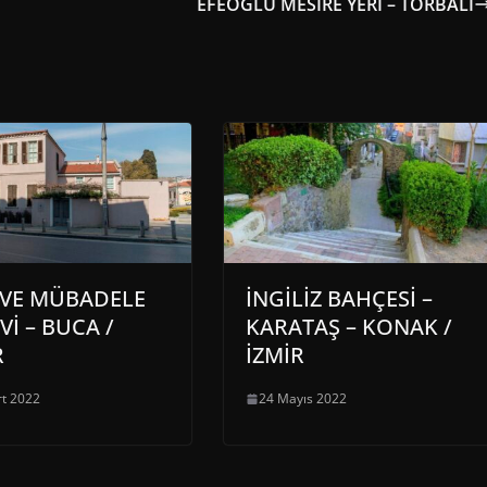
EFEOĞLU MESİRE YERİ – TORBALI
VE MÜBADELE
İNGİLİZ BAHÇESİ –
Vİ – BUCA /
KARATAŞ – KONAK /
R
İZMİR
t 2022
24 Mayıs 2022