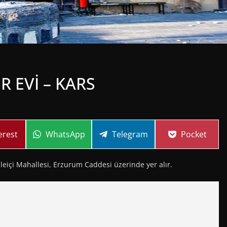
 EVİ – KARS
re
Share
Share
Share
erest
WhatsApp
Telegram
Pocket
on
on
on
aleiçi Mahallesi, Erzurum Caddesi üzerinde yer alır.