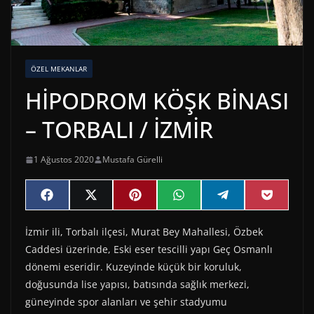
ÖZEL MEKANLAR
HİPODROM KÖŞK BİNASI
– TORBALI / İZMİR
1 Ağustos 2020
Mustafa Gürelli
Share
Share
Share
Share
Share
Share
F
X
P
W
T
P
on
on
on
on
on
on
a
(
i
h
e
o
c
T
n
a
l
c
İzmir ili, Torbalı ilçesi, Murat Bey Mahallesi, Özbek
e
w
t
t
e
k
b
i
e
s
g
e
Caddesi üzerinde, Eski eser tescilli yapı Geç Osmanlı
o
t
r
A
r
t
o
t
e
p
a
dönemi eseridir. Kuzeyinde küçük bir koruluk,
k
e
s
p
m
doğusunda lise yapısı, batısında sağlık merkezi,
r
t
)
güneyinde spor alanları ve şehir stadyumu