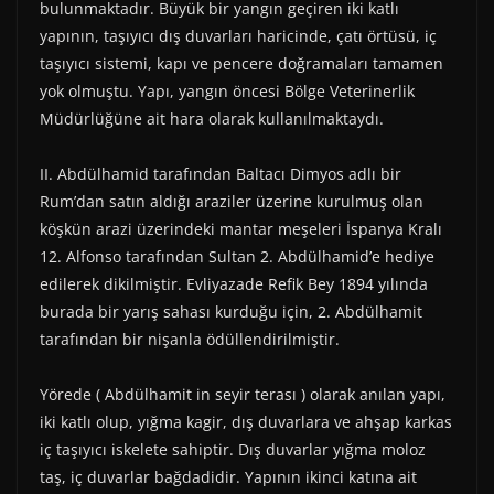
bulunmaktadır. Büyük bir yangın geçiren iki katlı
yapının, taşıyıcı dış duvarları haricinde, çatı örtüsü, iç
taşıyıcı sistemi, kapı ve pencere doğramaları tamamen
yok olmuştu. Yapı, yangın öncesi Bölge Veterinerlik
Müdürlüğüne ait hara olarak kullanılmaktaydı.
II. Abdülhamid tarafından Baltacı Dimyos adlı bir
Rum’dan satın aldığı araziler üzerine kurulmuş olan
köşkün arazi üzerindeki mantar meşeleri İspanya Kralı
12. Alfonso tarafından Sultan 2. Abdülhamid’e hediye
edilerek dikilmiştir. Evliyazade Refik Bey 1894 yılında
burada bir yarış sahası kurduğu için, 2. Abdülhamit
tarafından bir nişanla ödüllendirilmiştir.
Yörede ( Abdülhamit in seyir terası ) olarak anılan yapı,
iki katlı olup, yığma kagir, dış duvarlara ve ahşap karkas
iç taşıyıcı iskelete sahiptir. Dış duvarlar yığma moloz
taş, iç duvarlar bağdadidir. Yapının ikinci katına ait