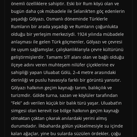
önemli özelliklere sahiptir. Eski bir Rum köyü olan ve
bugün daha çok mübadele ile Selanik’ten göç edenlerin
yaşadığı Gölyazı, Osmanlı döneminde Türklerle
Rumların bir arada yaşadığı ve Rumların çoğunlukta
olduğu bir yerleşim merkeziydi. 1924 yılında mübadele
anlaşması ile gelen Türk göçmenler, Gölyazı ve çevresi
ile uyum sağlamışlar, çalışkanlıklarıyla çevre kültürünü
geliştirmişlerdir. Tamamı SİT alanı olan ve bağlı olduğu
ilçeye adını veren muhteşem nilüfer çiçeklerine ev
sahipliği yapan Uluabat Gölü, 2–4 metre arasındaki
derinliği ve puslu havasıyla farklı bir görüntü yansıtır.
Gölyazı halkının geçim kaynağı tarım, balıkçılık ve
turizmdir. Gölde turna, sazan ve köylüler tarafından
“Feki” adı verilen küçük bir balık türü yaşar. Uluabat’ın
simgesi olan kerevit ise bölge halkının geçim kaynağı
olmaktan çoktan çıkarak anılardaki yerini almış
durumdadır. İlkbaharda gölün yükselmesiyle su içinde
kalan ağaçlar, yine bu sularda süzülen ördekler, çoğu