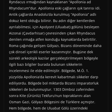
Ryndacus ırmağından kaynaklanan “Apollonia ad
Rhyndacum”dur. Apollonia eski çağların ışık tanrısı idi.
Antik çağlarda Anadolu’da kurulmuş “Apollonia” adlı
dokuz kent olduğu bilinir. Bu adın diğer kentlerden
ayrılabilmesi, için Apolyont (Uluabat) gölünü besleyen
Aizonai (Çavdarhisar) çevresinden çıkan Rhyndacus
denilen ırmağa atfen konduğu kaynaklarda belirtilir.
Roma çağında gelişen Gölyazı, Bizans döneminde daha
çok dinsel içerikli eserler kazanmıştır. Bugüne dek
sürekli arkeolojik kazılar gerçekleştirilmeyen bölgeyle
ilgili bazı bilgiler burada bulunan sikkelerin
incelenmesi ile elde edilmiştir. Bölgede, M.Ö. 1.
yüzyılda Apollonia’da kerevit kabartmalı sikkeler darp
ediliyordu. Bölgede bol miktarda Bizans imparatorluk
sikkeleri de bulunmuştur. 1303 Dimboz zaferinden
sonra Kite (Ürünlü) Tekfuru’nun topraklarını alan
Osman Gazi, Gölyazı Bölgesini de Türklere açmıştır.
Hem bölgede, hem de Uluabat Gölü üzerindeki