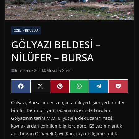
ÖZEL MEKANLAR
GÖLYAZI BELDESİ –
NİLÜFER – BURSA
6 Temmuz 2020
Mustafa Gürelli
Share
Share
Share
Share
Share
Share
F
X
P
W
T
P
on
on
on
on
on
on
a
(
i
h
e
o
c
T
n
a
l
c
Gölyazı, Bursa’nın en zengin antik yerleşim yerlerinden
e
w
t
t
e
k
b
i
e
s
g
e
biridir. Derin bir yarımadanın üzerinde kurulan
o
t
r
A
r
t
o
t
e
p
a
Gölyazının tarihi M.Ö. 6. yüzyıla dek uzanır. Yazılı
k
e
s
p
m
kaynaklardan edinilen bilgilere göre; Gölyazının antik
r
t
)
adı, bugün Orhaneli Çayı (Kocaçay) dediğimiz antik