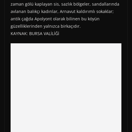
zaman gölü kaplayan sis, sazlık bölgeler, sandallarında
avlanan balıkçı kadınlar, Arnavut kaldırımlı sokaklar;
antik çağda Apolyont olarak bilinen bu köyün
güzelliklerinden yalnızca birkaçıdır.
KAYNAK: BURSA VALİLİĞİ