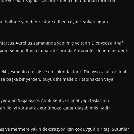
de yer alan Sagalassos Antik Kenti’nde bulunan tarihi bir
oku halinde yeniden restore edilen çeşme, yukarı agora
rcus Aurelius zamanında yapılmış ve tanrı Dionysos’a ithaf
sinin sebebi, Roma imparatorlarında Antoninler dönemine denk
i çeşmenin en sağ ve en solunda, tanrı Dionysos’a ait orijinal
ise başka bir yerden, büyük ihtimalle bir tapınaktan veya
 alan Sagalassos Antik Kenti, orijinal yapı taşlarının
arı ile iyi korunarak günümüze kadar ulaşabilmiş nadir
ş ve mermere yakın dekorasyon için çok uygun bir taş. Sütunlar