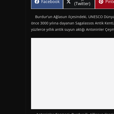
Share
Sha
Facebook
Pint
on
(Twitter)
on
on
Burdur’un Ağlasun ilçesindeki, UNESCO Dünya Mi
önce 3000 yılına dayanan Sagalassos Antik Kent
yüzlerce yıllık antik suyun aktığı Antoninler Çeşm