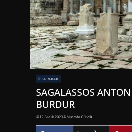
ÖREN YERLERI
SAGALASSOS ANTONİ
BURDUR
12 Aralık 2023
Mustafa Gürelli
Share
X