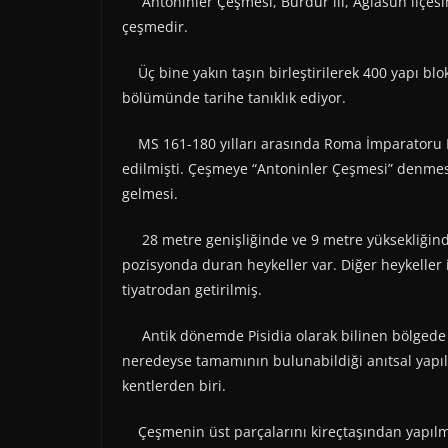
Antoninler Çeşmesi, Burdur ili, Ağlasun ilçesin
çeşmedir.
Üç bine yakın taşın birleştirilerek 400 yapı bl
bölümünde tarihe tanıklık ediyor.
MS 161-180 yılları arasında Roma İmparatoru Ma
edilmişti. Çeşmeye “Antoninler Çeşmesi” denme
gelmesi.
28 metre genişliğinde ve 9 metre yüksekliğindek
pozisyonda duran heykeller var. Diğer heykeller 
tiyatrodan getirilmiş.
Antik dönemde Pisidia olarak bilinen bölgede yer
neredeyse tamamının bulunabildiği anıtsal yapıl
kentlerden biri.
Çeşmenin üst parçalarını kireçtaşından yapılmı