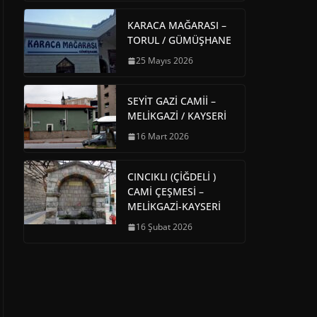
KARACA MAĞARASI –
TORUL / GÜMÜŞHANE
25 Mayıs 2026
SEYİT GAZİ CAMİİ –
MELİKGAZİ / KAYSERİ
16 Mart 2026
CINCIKLI (ÇİĞDELİ )
CAMİ ÇEŞMESİ –
MELİKGAZİ-KAYSERİ
16 Şubat 2026