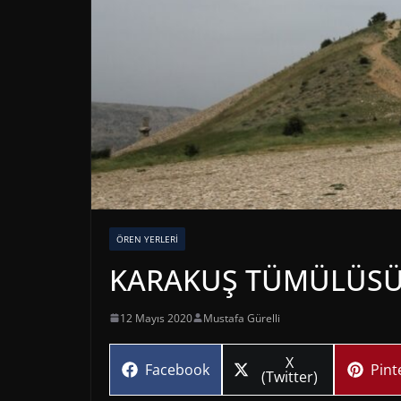
ÖREN YERLERI
KARAKUŞ TÜMÜLÜSÜ-
12 Mayıs 2020
Mustafa Gürelli
Share
X
Share
Sha
Facebook
Pint
on
(Twitter)
on
on