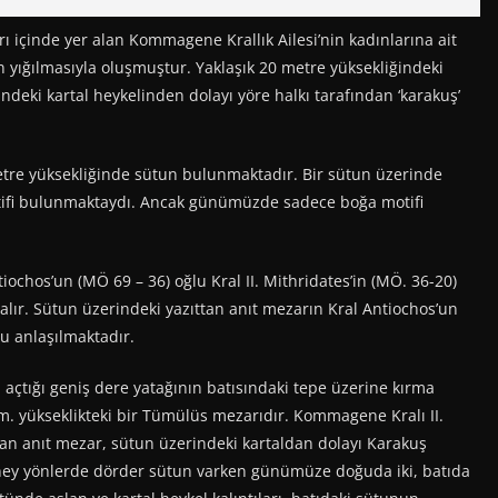
ı içinde yer alan Kommagene Krallık Ailesi’nin kadınlarına ait
n yığılmasıyla oluşmuştur. Yaklaşık 20 metre yüksekliğindeki
eki kartal heykelinden dolayı yöre halkı tarafından ‘karakuş’
re yüksekliğinde sütun bulunmaktadır. Bir sütun üzerinde
otifi bulunmaktaydı. Ancak günümüzde sadece boğa motifi
chos’un (MÖ 69 – 36) oğlu Kral II. Mithridates’in (MÖ. 36-20)
alır. Sütun üzerindeki yazıttan anıt mezarın Kral Antiochos’un
ğu anlaşılmaktadır.
tığı geniş dere yatağının batısındaki tepe üzerine kırma
 m. yükseklikteki bir Tümülüs mezarıdır. Kommagene Kralı II.
lan anıt mezar, sütun üzerindeki kartaldan dolayı Karakuş
ney yönlerde dörder sütun varken günümüze doğuda iki, batıda