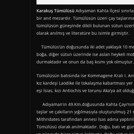
Karakuş Tümülüsü
Adıyaman Kahta İlçesi sınırlar
bir anıt mezardır. Tümülüsün üzeri çay taşlarını
tümülüsün güneyinde dikili bulunan sütun üzerind
olarak anılmış ve literatüre bu isimle girmiştir.
Tümülüs’ün doğusunda iki adet yaklaşık 10 met
boğa, diğer sütun üzerinde ise aslan heykeli m
durmaktadır ve onun da baş kısmı yok olmuştur.
Tümülüsün batısında ise Kommagene Kralı I. Antio
kız kardeşi Laodike ile tokalaşma kabartması yer 
eşi İsias, kızı Antiochis ve torunu Aka’ya ait oldu
Adıyaman’ın 49.Km.doğusunda Kahta Çayı’nın aç
taşlar ve çakılların yığılmasıyla oluşturulmuş 21
Mithridates tarafından annesi İsas adına yaptırı
Tümülüsü olarak anılmaktadır. Doğu, batı ve gü