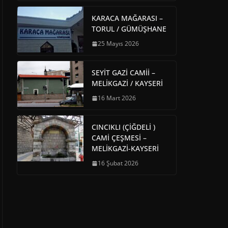
KARACA MAĞARASI –
TORUL / GÜMÜŞHANE
25 Mayıs 2026
SEYİT GAZİ CAMİİ –
MELİKGAZİ / KAYSERİ
16 Mart 2026
CINCIKLI (ÇİĞDELİ )
CAMİ ÇEŞMESİ –
MELİKGAZİ-KAYSERİ
16 Şubat 2026