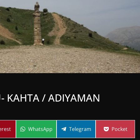
 KAHTA / ADIYAMAN
re
Share
Share
Share
erest
WhatsApp
Telegram
Pocket
on
on
on