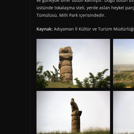
ve güneyde birer sütun kalmıştır. Doğu sütun üst
üstünde tokalaşma steli, yerde aslan heykel parç
Tümülüsü, Milli Park içerisindedir.
Kaynak:
Adıyaman İl Kültür ve Turizm Müdürlüğ