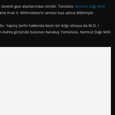
 önemli gezi alanlarından biridir. Tümülüs
Nemrut Dağı Milli
 Kralı II. Mithridates’in annesi İsas adına dikilmiştir.
 Yapılış tarihi hakkında kesin bir bilgi olmasa da M.Ö. I.
an-Kahta girişinde bulunan Karakuş Tümülüsü, Nemrut Dağı Milli