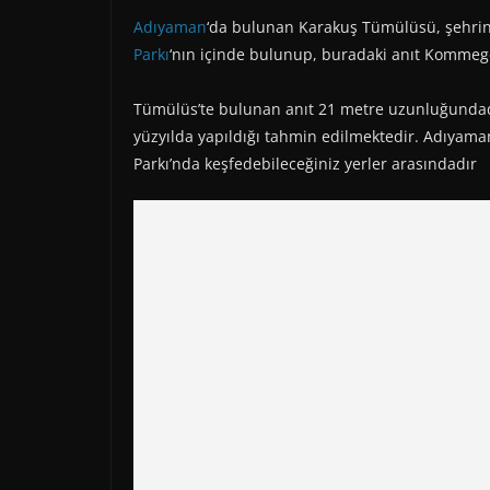
Adıyaman
‘da bulunan Karakuş Tümülüsü, şehrin
Parkı
‘nın içinde bulunup, buradaki anıt Kommegene
Tümülüs’te bulunan anıt 21 metre uzunluğundadır.
yüzyılda yapıldığı tahmin edilmektedir. Adıyam
Parkı’nda keşfedebileceğiniz yerler arasındadır