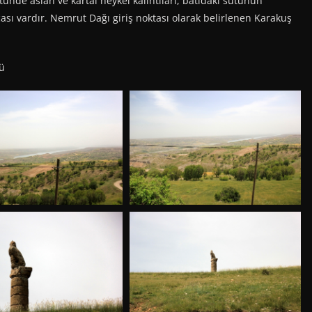
ünde aslan ve kartal heykel kalıntıları, batıdaki sütunun
ası vardır. Nemrut Dağı giriş noktası olarak belirlenen Karakuş
ü