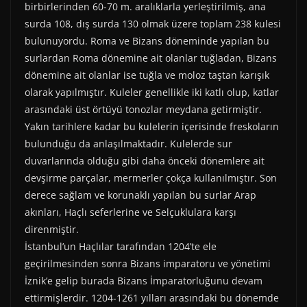
birbirlerinden 60-70 m. aralıklarla yerleştirilmiş, ana
surda 108, dış surda 130 olmak üzere toplam 238 kulesi
bulunuyordu. Roma ve Bizans döneminde yapılan bu
surlardan Roma dönemine ait olanlar tuğladan, Bizans
dönemine ait olanlar ise tuğla ve moloz taştan karışık
olarak yapılmıştır. Kuleler genellikle iki katlı olup, katlar
arasındaki üst örtüyü tonozlar meydana getirmiştir.
Yakın tarihlere kadar bu kulelerin içerisinde freskoların
bulunduğu da anlaşılmaktadır. Kulelerde sur
duvarlarında olduğu gibi daha önceki dönemlere ait
devşirme parçalar, mermerler çokça kullanılmıştır. Son
derece sağlam ve korunaklı yapılan bu surlar Arap
akınları, Haçlı seferlerine ve Selçuklulara karşı
direnmiştir.
İstanbul’un Haçlılar tarafından 1204’te ele
geçirilmesinden sonra Bizans imparatoru ve yönetimi
İznik’e gelip burada Bizans İmparatorluğunu devam
ettirmişlerdir. 1204-1261 yılları arasındaki bu dönemde