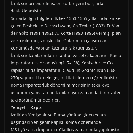
İznik surları onarılmış, ön surlar yeni burçlarla
desteklenmiştir.
Surlarla ilgili bilgileri ilk kez 1553-1555 yıllarında İznik’e
gelen Besbek ile Dernschwam, Ch.Texier (1833), Fr.Von
der Goltz (1891-1892), A. Korte (1893-1895) vermiş, plan
ve krokilerini çizmişlerdir. Onların bu çalışmaları
günümüzde yapılan kazılara ışık tutmuştur.
İznik sur kapılarından İstanbul ve Lefke kapılarını Roma
İmparatoru Hadrianus’un(117-138), Yenişehir ve Göl
kapılarını da İmparator II. Claudius Godhicus’un (268-
270) yaptırdıkları ele geçen kitabelerden öğrenilmiştir.
Roma İmparatorluk dönemi mimarisinin teknik ve
üslubunu yansıtan bu kapılar aynı zamanda birer zafer
takı görünümündedirler.
Yenişehir Kapısı
İznik’ten Yenişehir ve Bursa yönüne giden yolun
başındaki Yenişehir Kapısı, Roma döneminde
MS.I.yüzyılda İmparator Cladius zamanında yapılmıştır.