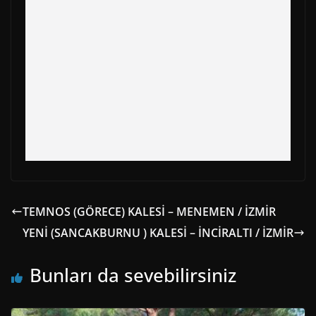
r
t
)
TEMNOS (GÖRECE) KALESİ – MENEMEN / İZMİR
YENİ (SANCAKBURNU ) KALESİ – İNCİRALTI / İZMİR
Bunları da sevebilirsiniz