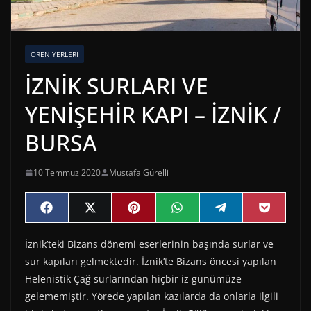
ÖREN YERLERI
İZNİK SURLARI VE
YENİŞEHİR KAPI – İZNİK /
BURSA
10 Temmuz 2020
Mustafa Gürelli
Share
Share
Share
Share
Share
Share
F
X
P
W
T
P
on
on
on
on
on
on
a
(
i
h
e
o
c
T
n
a
l
c
İznik’teki Bizans dönemi eserlerinin başında surlar ve
e
w
t
t
e
k
b
i
e
s
g
e
sur kapıları gelmektedir. İznik’te Bizans öncesi yapılan
o
t
r
A
r
t
o
t
e
p
a
Helenistik Çağ surlarından hiçbir iz günümüze
k
e
s
p
m
gelememiştir. Yörede yapılan kazılarda da onlarla ilgili
r
t