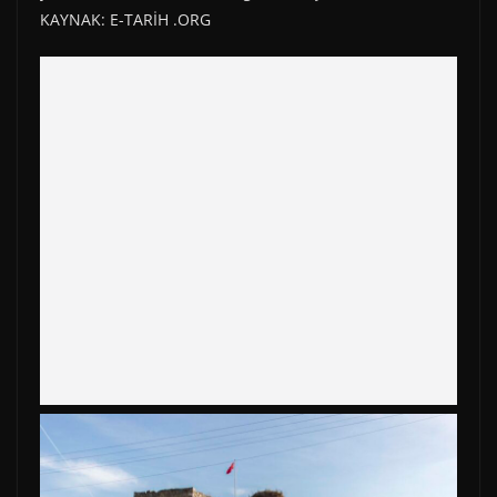
KAYNAK: E-TARİH .ORG