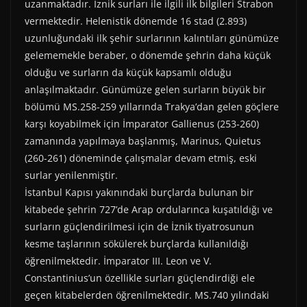
uzanmaktadır. İznik surları ile ilgili ilk bilgileri Strabon
vermektedir. Helenistik dönemde 16 stad (2.893)
uzunluğundaki ilk şehir surlarının kalıntıları günümüze
gelememekle beraber, o dönemde şehrin daha küçük
olduğu ve surların da küçük kapsamlı olduğu
anlaşılmaktadır. Günümüze gelen surların büyük bir
bölümü MS.258-259 yıllarında Trakya’dan gelen göçlere
karşı koyabilmek için İmparator Gallienus (253-260)
zamanında yapılmaya başlanmış, Marinus, Quietus
(260-261) döneminde çalışmalar devam etmiş, eski
surlar yenilenmiştir.
İstanbul Kapısı yakınındaki burçlarda bulunan bir
kitabede şehrin 727’de Arap ordularınca kuşatıldığı ve
surların güçlendirilmesi için de İznik tiyatrosunun
kesme taşlarının sökülerek burçlarda kullanıldığı
öğrenilmektedir. İmparator III. Leon ve V.
Constantinius’un özellikle surları güçlendirdiği ele
geçen kitabelerden öğrenilmektedir. MS.740 yılındaki