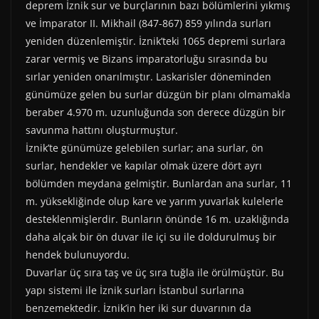
deprem İznik sur ve burçlarının bazı bölümlerini yıkmış
ve İmparator II. Mikhail (847-867) 859 yılında surları
yeniden düzenlemiştir. İznik’teki 1065 depremi surlara
zarar vermiş ve Bizans imparatorluğu sırasında bu
sırlar yeniden onarılmıştır. Laskarisler döneminden
günümüze gelen bu surlar düzgün bir planı olmamakla
beraber 4.970 m. uzunluğunda son derece düzgün bir
savunma hattını oluşturmuştur.
İznik’te günümüze gelebilen surlar; ana surlar, ön
surlar, hendekler ve kapılar olmak üzere dört ayrı
bölümden meydana gelmiştir. Bunlardan ana surlar, 11
m. yüksekliğinde olup kare ve yarım yuvarlak kulelerle
desteklenmişlerdir. Bunların önünde 16 m. uzaklığında
daha alçak bir ön duvar ile içi su ile doldurulmuş bir
hendek bulunuyordu.
Duvarlar üç sıra taş ve üç sıra tuğla ile örülmüştür. Bu
yapı sistemi ile İznik surları İstanbul surlarına
benzemektedir. İznik’in her iki sur duvarının da