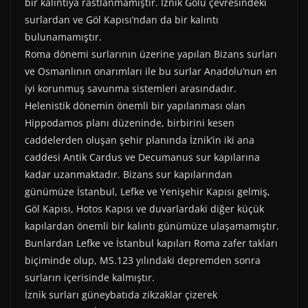
)
bir kalıntıya rastlanmamıştır. İznik Gölü çevresindeki
surlardan ve Göl Kapısı’ndan da bir kalıntı
bulunamamıştır.
Roma dönemi surlarının üzerine yapılan Bizans surları
ve Osmanlının onarımları ile bu surlar Anadolu’nun en
iyi korunmuş savunma sistemleri arasındadır.
Helenistik dönemin önemli bir yapılanması olan
Hippodamos planı düzeninde, birbirini kesen
caddelerden oluşan şehir planında İznik’in iki ana
caddesi Antik Cardus ve Decumanus sur kapılarına
kadar uzanmaktadır. Bizans sur kapılarından
günümüze İstanbul, Lefke ve Yenişehir Kapısı gelmiş,
Göl Kapısı, Hotos Kapısı ve duvarlardaki diğer küçük
kapılardan önemli bir kalıntı günümüze ulaşamamıştır.
Bunlardan Lefke ve İstanbul kapıları Roma zafer takları
biçiminde olup, MS.123 yılındaki depremden sonra
surların içerisinde kalmıştır.
İznik surları güneybatıda zikzaklar çizerek