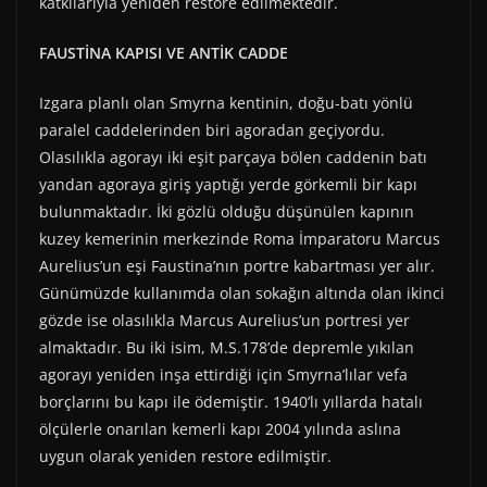
katkılarıyla yeniden restore edilmektedir.
FAUSTİNA KAPISI VE ANTİK CADDE
Izgara planlı olan Smyrna kentinin, doğu-batı yönlü
paralel caddelerinden biri agoradan geçiyordu.
Olasılıkla agorayı iki eşit parçaya bölen caddenin batı
yandan agoraya giriş yaptığı yerde görkemli bir kapı
bulunmaktadır. İki gözlü olduğu düşünülen kapının
kuzey kemerinin merkezinde Roma İmparatoru Marcus
Aurelius’un eşi Faustina’nın portre kabartması yer alır.
Günümüzde kullanımda olan sokağın altında olan ikinci
gözde ise olasılıkla Marcus Aurelius’un portresi yer
almaktadır. Bu iki isim, M.S.178’de depremle yıkılan
agorayı yeniden inşa ettirdiği için Smyrna’lılar vefa
borçlarını bu kapı ile ödemiştir. 1940’lı yıllarda hatalı
ölçülerle onarılan kemerli kapı 2004 yılında aslına
uygun olarak yeniden restore edilmiştir.