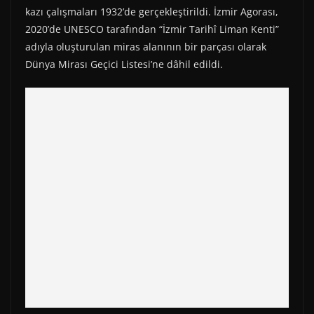
kazı çalışmaları 1932’de gerçekleştirildi. İzmir Agorası,
2020’de UNESCO tarafından “İzmir Tarihî Liman Kenti”
adıyla oluşturulan miras alanının bir parçası olarak
Dünya Mirası Geçici Listesi’ne dâhil edildi.