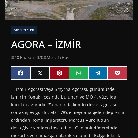
ÖREN YERLERI
AGORA – İZMİR
18 Haziran 2020
Mustafa Gürelli
Share
Share
Share
Share
Share
Share
F
X
P
W
T
P
on
on
on
on
on
on
a
(
i
h
e
o
c
T
n
a
l
c
İzmir Agorası veya Smyrna Agorası, günümüzde
e
w
t
t
e
k
b
i
e
s
g
e
İzmir’in Konak ilçesinde bulunan ve MÖ 4. yüzyılda
o
t
r
A
r
t
o
t
e
p
a
kurulan agoradır. Zamanında kentin devlet agorası
k
e
s
p
m
olarak işlev gördü. MS 178’de meydana gelen depremin
r
t
)
ardından Roma İmparatoru Marcus Aurelius’un
desteğiyle yeniden inşa edildi. Osmanlı döneminde
mezarlık ve namazgâh olarak kullanıldı. Bölgedeki ilk