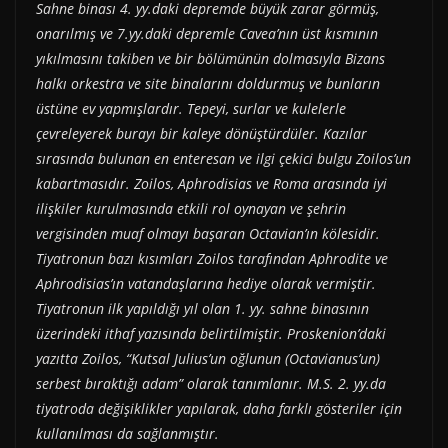
Sahne binası 4. yy.daki depremde büyük zarar görmüş,
onarılmış ve 7.yy.daki depremle Cavea’nın üst kısmının
yıkılmasını takiben ve bir bölümünün dolmasıyla Bizans
halkı orkestra ve site binalarını doldurmuş ve bunların
üstüne ev yapmışlardır. Tepeyi, surlar ve kulelerle
çevreleyerek burayı bir kaleye dönüştürdüler. Kazılar
sırasında bulunan en enteresan ve ilgi çekici bulgu Zoilos’un
kabartmasıdır. Zoilos, Aphrodisias ve Roma arasında iyi
ilişkiler kurulmasında etkili rol oynayan ve şehrin
vergisinden muaf olmayı başaran Octavian’ın kölesidir.
Tiyatronun bazı kısımları Zoilos tarafından Aphrodite ve
Aphrodisias’ın vatandaşlarına hediye olarak vermiştir.
Tiyatronun ilk yapıldığı yıl olan 1. yy. sahne binasının
üzerindeki ithaf yazısında belirtilmiştir. Proskenion’daki
yazıtta Zoilos, “Kutsal Julius’un oğlunun (Octavianus’un)
serbest bıraktığı adam” olarak tanımlanır. M.S. 2. yy.da
tiyatroda değişiklikler yapılarak, daha farklı gösteriler için
kullanılması da sağlanmıştır.