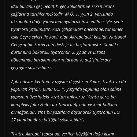
idol buranın geç neolitik, geç kalkolitik ve erken bronz
çağlarına tarihlenmektedir. M.Ö. 1. yy.ın 2. yarısında
akropolün doğu yamacının oyularak inşa edilmesiyle, şehir
tiyatrosu yapılmıştır. Kazı çalışmaları öncesinde, tamamen
eski Geyre evleri ile kaplı olan Akropoldeki kazılar, National
Geographic Society’nin desteği ile başlatılmıştır. Şimdiki
durumuna bakarak, tiyatronun 2. yy.da ve Bizans
döneminde birtakım onarımlardan ve değişimlerden
geçtiğini söyleyebiliriz.
Aphrodisias kentinin yazgısını değiştiren Zoilos, tiyatroyu da
yaptıran kişidir. Bunu İ.Ö. 1. yüzyılda yapılmış olan sahne
yapısının üzerindeki yazıttan anlıyoruz. Yazıta göre, bu
kompleks Julia Zoilos’un Tanrıça Afrodit ve kent halkına
armağanıdır. Yine bu yazıtlara dayanarak tiyatronun İ.Ö.
27 yılından önce bittiğini söyleyebiliriz.
Tiyatro Akropol tepesi adı verilen höyüğün doğu kısmı