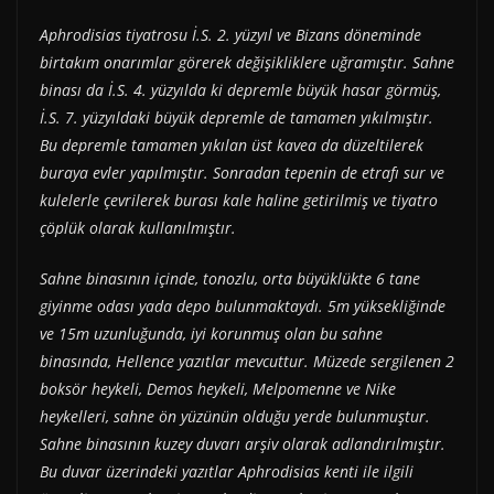
Aphrodisias tiyatrosu İ.S. 2. yüzyıl ve Bizans döneminde
birtakım onarımlar görerek değişikliklere uğramıştır. Sahne
binası da İ.S. 4. yüzyılda ki depremle büyük hasar görmüş,
İ.S. 7. yüzyıldaki büyük depremle de tamamen yıkılmıştır.
Bu depremle tamamen yıkılan üst kavea da düzeltilerek
buraya evler yapılmıştır. Sonradan tepenin de etrafı sur ve
kulelerle çevrilerek burası kale haline getirilmiş ve tiyatro
çöplük olarak kullanılmıştır.
Sahne binasının içinde, tonozlu, orta büyüklükte 6 tane
giyinme odası yada depo bulunmaktaydı. 5m yüksekliğinde
ve 15m uzunluğunda, iyi korunmuş olan bu sahne
binasında, Hellence yazıtlar mevcuttur. Müzede sergilenen 2
boksör heykeli, Demos heykeli, Melpomenne ve Nike
heykelleri, sahne ön yüzünün olduğu yerde bulunmuştur.
Sahne binasının kuzey duvarı arşiv olarak adlandırılmıştır.
Bu duvar üzerindeki yazıtlar Aphrodisias kenti ile ilgili