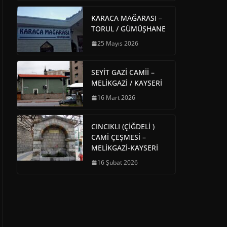
KARACA MAĞARASI –
TORUL / GÜMÜŞHANE
25 Mayıs 2026
SEYİT GAZİ CAMİİ –
MELİKGAZİ / KAYSERİ
16 Mart 2026
CINCIKLI (ÇİĞDELİ )
CAMİ ÇEŞMESİ –
MELİKGAZİ-KAYSERİ
16 Şubat 2026