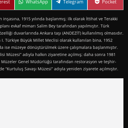
re
Share
Share
Share
erest
WhatsApp
Telegram
Pocket
on
on
on
inşasına, 1915 yılında başlanmış; ilk olarak İttihat ve Terakki
planı evkaf mimarı Salim Bey tarafından yapılmıştır. Türk
 özelliği duvarlarında Ankara taşı (ANDEZİT) kullanılmış olmasıdır.
 I. Türkiye Büyük Millet Meclisi olarak kullanılan bina, 1952
ında ise müzeye dönüştürülmek üzere çalışmalara başlanmıştır.
isi Müzesi” adıyla halkın ziyaretine açılmış; daha sonra 1981
ve Müzeler Genel Müdürlüğü tarafından restorasyon ve teşhir-
e “Kurtuluş Savaşı Müzesi” adıyla yeniden ziyarete açılmıştır.