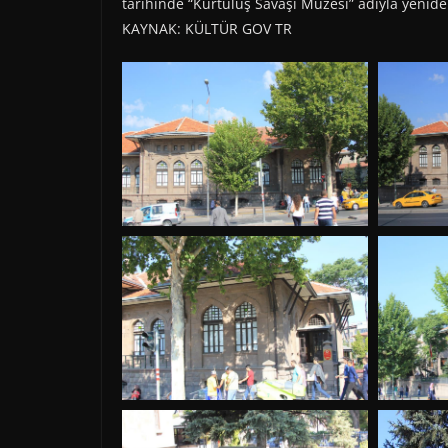
tarihinde “Kurtuluş Savaşı Müzesi” adıyla yeniden
KAYNAK: KÜLTÜR GOV TR