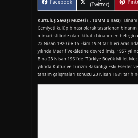
Share
Sha
Facebook
Pint
on
(Twitter)
on
on
Kurtuluş Savaşı Müzesi
(
I. TBMM Binası):
Binanın 
Cemiyeti kulüp binası olarak tasarlanan binanın 
mimari stilinde olan iki katlı binanın en belirgin
23 Nisan 1920 ile 15 Ekim 1924 tarihleri arasında
yılında Maarif Vekâletine devredilmiş, 1957 yıl
Bina 23 Nisan 1961’de “Türkiye Büyük Millet Mecl
yılında Kültür ve Turizm Bakanlığı Eski Eserler 
tanzim çalışmaları sonucu 23 Nisan 1981 tarihind