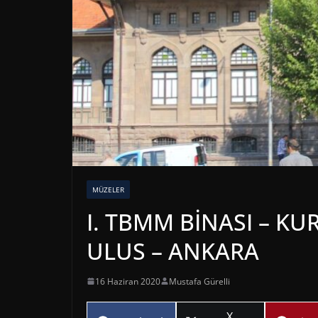
MÜZELER
I. TBMM BİNASI – KU
ULUS – ANKARA
16 Haziran 2020
Mustafa Gürelli
Share
X