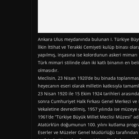
Ankara Ulus meydanında bulunan I. Türkiye Büyük
İlkin İttihat ve Terakki Cemiyeti kulüp binası ol
yapılmış, inşasına ise kolordunun askeri mimarı 
Türk mimari stilinde olan iki katlı binanın en bel
olmasıdır.
Meclisin, 23 Nisan 1920’de bu binada toplanması 
heyecanın eseri olarak milletin katkısıyla tamam
23 Nisan 1920 ile 15 Ekim 1924 tarihleri arasında
sonra Cumhuriyet Halk Fırkası Genel Merkezi ve 
Vekaletine devredilmiş, 1957 yılında ise müzeye
1961’de “Türkiye Büyük Millet Meclisi Müzesi” adıy
Atatürk’ün doğumunun 100. yılını kutlama progra
Eserler ve Müzeler Genel Müdürlüğü tarafından 