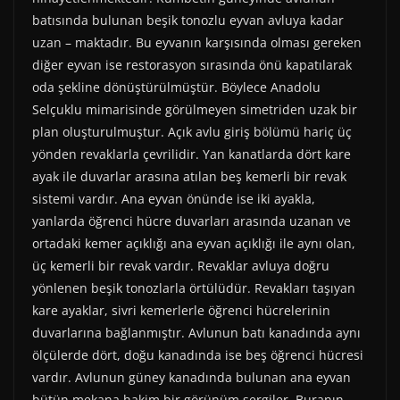
batısında bulunan beşik tonozlu eyvan avluya kadar
uzan – maktadır. Bu eyvanın karşısında olması gereken
diğer eyvan ise restorasyon sırasında önü kapatılarak
oda şekline dönüştürülmüştür. Böylece Anadolu
Selçuklu mimarisinde görülmeyen simetriden uzak bir
plan oluşturulmuştur. Açık avlu giriş bölümü hariç üç
yönden revaklarla çevrilidir. Yan kanatlarda dört kare
ayak ile duvarlar arasına atılan beş kemerli bir revak
sistemi vardır. Ana eyvan önünde ise iki ayakla,
yanlarda öğrenci hücre duvarları arasında uzanan ve
ortadaki kemer açıklığı ana eyvan açıklığı ile aynı olan,
üç kemerli bir revak vardır. Revaklar avluya doğru
yönlenen beşik tonozlarla örtülüdür. Revakları taşıyan
kare ayaklar, sivri kemerlerle öğrenci hücrelerinin
duvarlarına bağlanmıştır. Avlunun batı kanadında aynı
ölçülerde dört, doğu kanadında ise beş öğrenci hücresi
vardır. Avlunun güney kanadında bulunan ana eyvan
bütün mekana hakim bir görünüm sergiler. Buranın