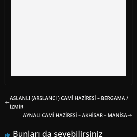
k
e
s
p
m
r
t
)
ASLANLI (ARSLANCI ) CAMİ HAZİRESİ – BERGAMA /
İZMİR
AYNALI CAMİ HAZİRESİ – AKHİSAR – MANİSA
Bunları da sevebilirsiniz