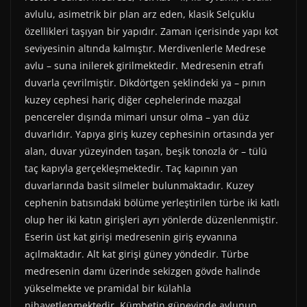
avlulu, asimetrik bir plan arz eden, klasik Selçuklu
özellikleri taşıyan bir yapıdır. Zaman içerisinde yapı kot
seviyesinin altında kalmıştır. Merdivenlerle Medrese
avlu – suna inilerek girilmektedir. Medresenin etrafı
duvarla çevrilmiştir. Dikdörtgen şeklindeki ya – pının
kuzey cephesi hariç diğer cephelerinde mazgal
pencereler dışında mimari unsur olma – yan düz
duvarlıdır. Yapıya giriş kuzey cephesinin ortasında yer
alan, duvar yüzeyinden taşan, beşik tonozla ör – tülü
taç kapıyla gerçekleşmektedir. Taç kapının yan
duvarlarında basit silmeler bulunmaktadır. Kuzey
cephenin batısındaki bölüme yerleştirilen türbe iki katlı
olup her iki katın girişleri ayrı yönlerde düzenlenmiştir.
Eserin üst kat girişi medresenin giriş eyvanına
açılmaktadır. Alt kat girişi güney yöndedir. Türbe
medresenin damı üzerinde sekizgen gövde halinde
yükselmekte ve pramidal bir külahla
nihayetlenmektedir. Kümbetin güneyinde avlunun