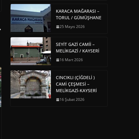
KARACA MAĞARASI –
TORUL / GÜMÜŞHANE
25 Mayıs 2026
SEYİT GAZİ CAMİİ –
MELİKGAZİ / KAYSERİ
16 Mart 2026
CINCIKLI (ÇİĞDELİ )
CAMİ ÇEŞMESİ –
MELİKGAZİ-KAYSERİ
16 Şubat 2026