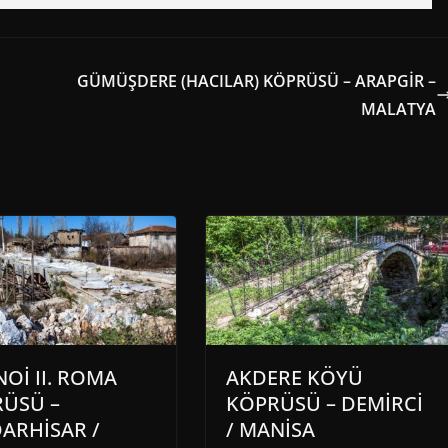
GÜMÜŞDERE (HACILAR) KÖPRÜSÜ – ARAPGİR –
MALATYA
NOİ II. ROMA
AKDERE KÖYÜ
ÜSÜ –
KÖPRÜSÜ – DEMİRCİ
ARHİSAR /
/ MANİSA