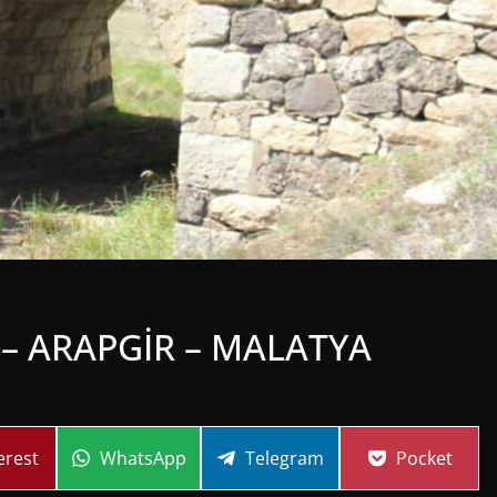
– ARAPGİR – MALATYA
re
Share
Share
Share
erest
WhatsApp
Telegram
Pocket
on
on
on