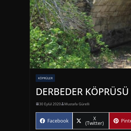
KÖPRÜLER
DERBEDER KÖPRÜSÜ 
30 Eylül 2020
Mustafa Gürelli
Share
X
Share
Sha
Facebook
Pint
on
(Twitter)
on
on