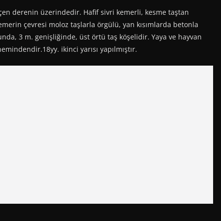
n derenin üzerindedir. Hafif sivri kemerli, kesme taştan
kemerin çevresi moloz taşlarla örgülü, yan kısımlarda betonla
da, 3 m. genişliğinde, üst örtü taş köşelidir. Yaya ve hayvan
mindendir.18yy. ikinci yarısı yapılmıştır.