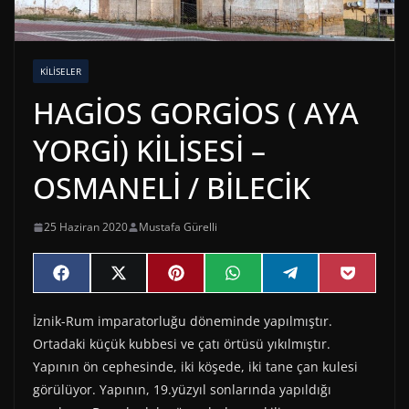
KILISELER
HAGİOS GORGİOS ( AYA
YORGİ) KİLİSESİ –
OSMANELİ / BİLECİK
25 Haziran 2020
Mustafa Gürelli
Share
Share
Share
Share
Share
Share
F
X
P
W
T
P
on
on
on
on
on
on
a
(
i
h
e
o
c
T
n
a
l
c
İznik-Rum imparatorluğu döneminde yapılmıştır.
e
w
t
t
e
k
b
i
e
s
g
e
Ortadaki küçük kubbesi ve çatı örtüsü yıkılmıştır.
o
t
r
A
r
t
o
t
e
p
a
Yapının ön cephesinde, iki köşede, iki tane çan kulesi
k
e
s
p
m
görülüyor. Yapının, 19.yüzyıl sonlarında yapıldığı
r
t