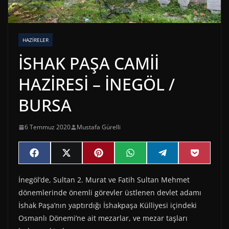
HAZIRELER
İSHAK PAŞA CAMİİ
HAZİRESİ – İNEGÖL /
BURSA
6 Temmuz 2020
Mustafa Gürelli
Share
Share
Share
Share
Share
Share
F
X
P
W
T
P
on
on
on
on
on
on
a
(
i
h
e
o
c
T
n
a
l
c
İnegöl’de, Sultan 2. Murat ve Fatih Sultan Mehmet
e
w
t
t
e
k
b
i
e
s
g
e
dönemlerinde önemli görevler üstlenen devlet adamı
o
t
r
A
r
t
o
t
e
p
a
İshak Paşa’nın yaptırdığı İshakpaşa Külliyesi içindeki
k
e
s
p
m
Osmanlı Dönemi’ne ait mezarlar, ve mezar taşları
r
t