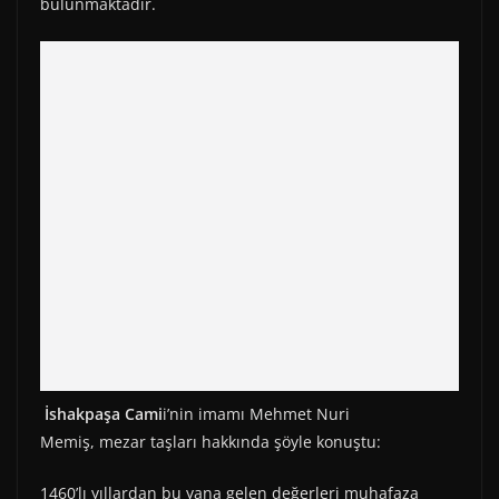
)
bulunmaktadır.
İshakpaşa Cami
i’nin imamı Mehmet Nuri
Memiş, mezar taşları hakkında şöyle konuştu:
1460’lı yıllardan bu yana gelen değerleri muhafaza