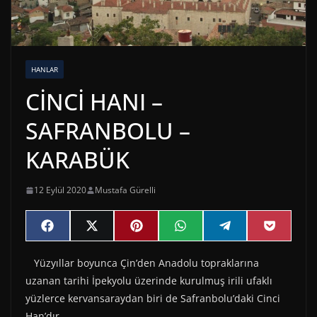
HANLAR
CİNCİ HANI –
SAFRANBOLU –
KARABÜK
12 Eylül 2020
Mustafa Gürelli
Share
Share
Share
Share
Share
Share
F
X
P
W
T
P
on
on
on
on
on
on
a
(
i
h
e
o
c
T
n
a
l
c
Yüzyıllar boyunca Çin’den Anadolu topraklarına
e
w
t
t
e
k
b
i
e
s
g
e
uzanan tarihi İpekyolu üzerinde kurulmuş irili ufaklı
o
t
r
A
r
t
o
t
e
p
a
yüzlerce kervansaraydan biri de Safranbolu’daki Cinci
k
e
s
p
m
Han’dır.