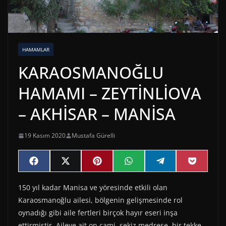
HAMAMLAR
KARAOSMANOĞLU
HAMAMI – ZEYTİNLİOVA
– AKHİSAR – MANİSA
19 Kasım 2020
Mustafa Gürelli
Share
Share
Share
Share
Share
Share
F
X
P
W
T
P
on
on
on
on
on
on
a
(
i
h
e
o
c
T
n
a
l
c
150 yıl kadar Manisa ve yöresinde etkili olan
e
w
t
t
e
k
b
i
e
s
g
e
Karaosmanoğlu ailesi, bölgenin gelişmesinde rol
o
t
r
A
r
t
o
t
e
p
a
oynadığı gibi aile fertleri birçok hayır eseri inşa
k
e
s
p
m
ettirmiştir. Aileye ait on cami, sekiz medrese, bir tekke,