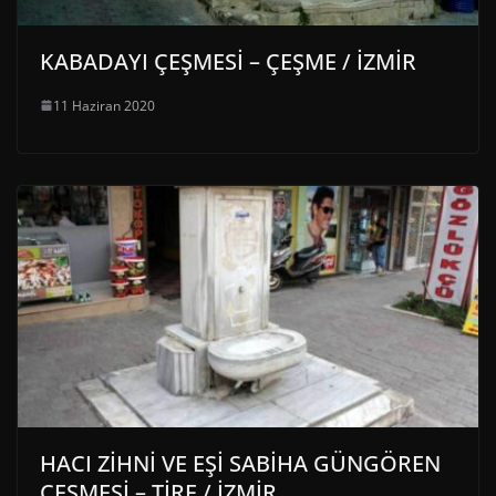
KABADAYI ÇEŞMESİ – ÇEŞME / İZMİR
11 Haziran 2020
HACI ZİHNİ VE EŞİ SABİHA GÜNGÖREN
ÇEŞMESİ – TİRE / İZMİR