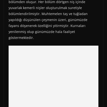
bölümden oluşur. Her bölüm dörtgen niş içinde
yuvarlak kemerli nişler oluşturulmak suretiyle
bölümlendirilmiştir. Muhtemelen taş ve tuğladan
yapıldığı düşünülen çeşmenin üzeri, günümüzde
fayans döşenerek özelliğini yitirmiştir. Kurnaları
yenilenmiş olup günümüzde hala faaliyet
göstermektedir.