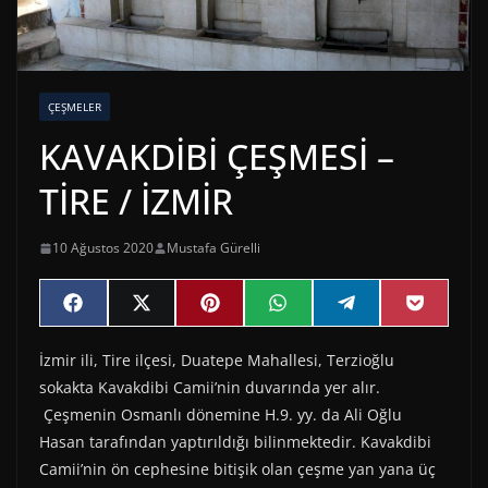
ÇEŞMELER
KAVAKDİBİ ÇEŞMESİ –
TİRE / İZMİR
10 Ağustos 2020
Mustafa Gürelli
Share
Share
Share
Share
Share
Share
F
X
P
W
T
P
on
on
on
on
on
on
a
(
i
h
e
o
c
T
n
a
l
c
İzmir ili, Tire ilçesi, Duatepe Mahallesi, Terzioğlu
e
w
t
t
e
k
b
i
e
s
g
e
sokakta Kavakdibi Camii’nin duvarında yer alır.
o
t
r
A
r
t
o
t
e
p
a
Çeşmenin Osmanlı dönemine H.9. yy. da Ali Oğlu
k
e
s
p
m
Hasan tarafından yaptırıldığı bilinmektedir. Kavakdibi
r
t
)
Camii’nin ön cephesine bitişik olan çeşme yan yana üç