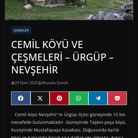
ÇEŞMELER
CEMİL KÖYÜ VE
ÇEŞMELERİ – ÜRGÜP –
NEVŞEHİR
29 Ekim 2020
Mustafa Gürelli
Share
Share
Share
Share
Share
Share
F
X
P
W
T
P
on
on
on
on
on
on
a
(
i
h
e
o
c
T
n
a
l
c
Cemil köyü Nevşehir’ in Ürgüp ilçesi güneyinde 15 km
e
w
t
t
e
k
b
i
e
s
g
e
mesafede bulunmaktadır. Güneyinde Taşkın-paşa köyü,
o
t
r
A
r
t
o
t
e
p
a
Kuzeyinde Mustafapaşa Kasabası, Doğusunda karlık
k
e
s
p
m
köyü ve batısında küçük sıra dağlar yer almıştır. Ayrıca