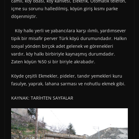
camii, köy odası, köy kahvesi, Elektrik, Otomatik telefon,
içme su sorunu halledilmiş, köyün giriş kısmı parke
döşenmiştir.
Köy halkı yerli ve yabancılara karşı ılımlı, yardımsever
tipik bir misafir perver Türk köyü durumundadır. Halkın
sosyal yönden birçok adet gelenek ve görenekleri
vardır, köy halkı birbiriyle kaynaşmış durumdadır.
Zaten köyün %50 si bir biriyle akrabadır.
Köyde çeşitli Ekmekler, pideler, tandır yemekleri kuru
fasulye, yaprak, lahana sarması ve nohutlu ekmek gibi.
KAYNAK: TARİHTEN SAYFALAR