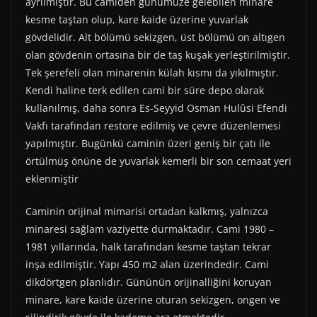
ayrılmıştır. Bu camiden günümüze gelebilen minare
kesme taştan olup, kare kaide üzerine yuvarlak
gövdelidir. Alt bölümü sekizgen, üst bölümü on altıgen
olan gövdenin ortasına bir de taş kuşak yerleştirilmiştir.
Tek şerefeli olan minarenin külah kısmı da yıkılmıştır.
Kendi haline terk edilen cami bir süre depo olarak
kullanılmış, daha sonra Es-Seyyid Osman Hulûsi Efendi
Vakfı tarafından restore edilmiş ve çevre düzenlemesi
yapılmıştır. Bugünkü caminin üzeri geniş bir çatı ile
örtülmüş önüne de yuvarlak kemerli bir son cemaat yeri
eklenmiştir
Caminin orijinal mimarisi ortadan kalkmış, yalnızca
minaresi sağlam vaziyette durmaktadır. Cami 1980 –
1981 yıllarında, halk tarafından kesme taştan tekrar
inşa edilmiştir. Yapı 450 m2 alan üzerindedir. Cami
dikdörtgen planlıdır. Gününün orijinalliğini koruyan
minare, kare kaide üzerine oturan sekizgen, ongen ve