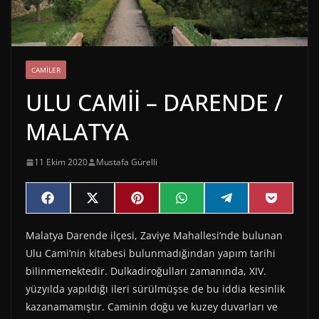
CAMILER
ULU CAMİİ – DARENDE /
MALATYA
11 Ekim 2020
Mustafa Gürelli
Share
Share
Share
Share
Share
Share
F
X
P
W
T
P
on
on
on
on
on
on
a
(
i
h
e
o
c
T
n
a
l
c
Malatya Darende ilçesi, Zaviye Mahallesi’nde bulunan
e
w
t
t
e
k
b
i
e
s
g
e
Ulu Cami’nin kitabesi bulunmadığından yapım tarihi
o
t
r
A
r
t
o
t
e
p
a
bilinmemektedir. Dulkadiroğulları zamanında, XIV.
k
e
s
p
m
yüzyılda yapıldığı ileri sürülmüşse de bu iddia kesinlik
r
t
)
kazanamamıştır. Caminin doğu ve kuzey duvarları ve