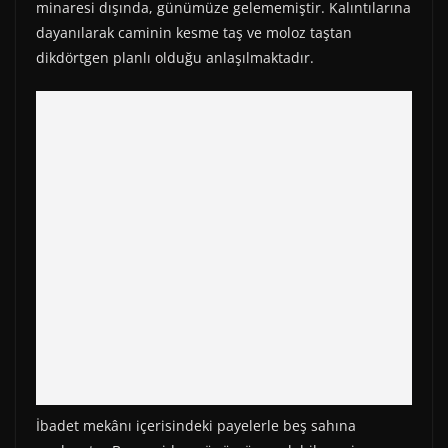
minaresi dışında, günümüze gelememiştir. Kalıntılarına
dayanılarak caminin kesme taş ve moloz taştan
dikdörtgen planlı olduğu anlaşılmaktadır.
İbadet mekânı içerisindeki payelerle beş sahına