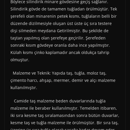
Böylece silindirik minare gövdesine geçiş sağlanır.
Silindirik gövde de tamamen tuğladan örülmüştür. Tek
şerefeli olan minarenin petek kısmı, tuğlaların belli bir
düzende dizilmesiyle oluşan üst üste üç sıra testere
dişi silmeden meydana Getirilmiştir. Bu şekilde de
taştan yapılmış olan şerefeye geçirilir. Şerefeden
sonraki kısım gövdeye oranla daha ince yapılmıştır.
Külah kısmı çinko kaplamadır ancak oldukça tahrip
olmuştur.
Malzeme ve Teknik: Yapıda taş, tuğla, moloz taş,
çimento harcı, ahşap, mermer, demir ve alçı malzeme
kullanılmıştır.
Camide taş malzeme beden duvarlarında tuğla
malzeme ile beraber kullanılmıştır. Temelden itibaren,
iki sıra kesme taş sıralamasından sonra bütün duvarlar,
kesme taş ve tuğla malzeme ile örülmüştür. Bir sıra taş,
üzerine üç sıra tuğla olarak saçağa kadar devam eder.