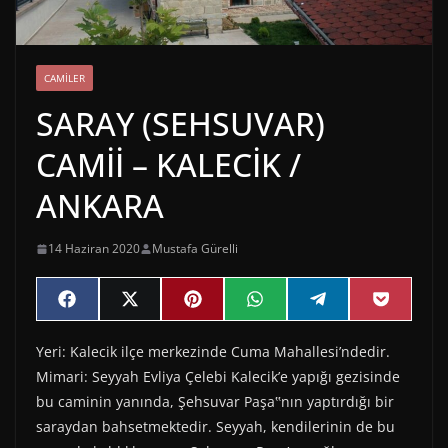
CAMILER
SARAY (SEHSUVAR)
CAMİİ – KALECİK /
ANKARA
14 Haziran 2020
Mustafa Gürelli
Share
Share
Share
Share
Share
Share
F
X
P
W
T
P
on
on
on
on
on
on
a
(
i
h
e
o
c
T
n
a
l
c
Yeri: Kalecik ilçe merkezinde Cuma Mahallesi’ndedir.
e
w
t
t
e
k
b
i
e
s
g
e
Mimari: Seyyah Evliya Çelebi Kalecik’e yapığı gezisinde
o
t
r
A
r
t
o
t
e
p
a
bu caminin yanında, Şehsuvar Paşa‟nın yaptırdığı bir
k
e
s
p
m
saraydan bahsetmektedir. Seyyah, kendilerinin de bu
r
t