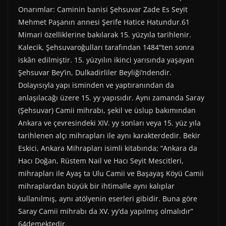
Onarımlar: Caminin banisi Şehsuvar Zade Es Seyit
Mehmet Paşanın annesi Şerife Hatice Hatundur.61
Mimari özelliklerine bakılarak 15. yüzyıla tarihlenir.
Kalecik, Şehsuvaroğulları tarafından 1484‟ten sonra
iskân edilmiştir. 15. yüzyılın ikinci yarısında yaşayan
Şehsuvar Bey’in, Dulkadirliler Beyliği’ndendir.
Dolayısıyla yapı isminden ve yaptıranından da
anlaşılacağı üzere 15. yy yapısıdır. Aynı zamanda Saray
(Şehsuvar) Camii mihrabı, şekil ve üslup bakımından
Ankara ve çevresindeki XIV. yy sonları veya 15. yüz yıla
tarihlenen alçı mihrapları ile aynı karakterdedir. Bekir
Eskici, Ankara Mihrapları isimli kitabında; “Ankara da
Hacı Doğan, Rüstem Nail ve Hacı Seyit Mescitleri,
mihrapları ile Ayaş ta Ulu Camii ve Başayaş Köyü Camii
mihraplardan büyük bir ihtimalle aynı kalıplar
kullanılmış, aynı atölyenin eserleri gibidir. Buna göre
Saray Camii mihrabı da XV. yy’da yapılmış olmalıdır”
64demektedir.