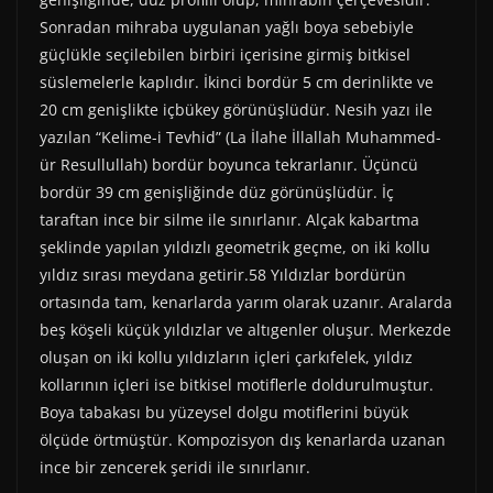
Sonradan mihraba uygulanan yağlı boya sebebiyle
güçlükle seçilebilen birbiri içerisine girmiş bitkisel
süslemelerle kaplıdır. İkinci bordür 5 cm derinlikte ve
20 cm genişlikte içbükey görünüşlüdür. Nesih yazı ile
yazılan “Kelime-i Tevhid” (La İlahe İllallah Muhammed-
ür Resullullah) bordür boyunca tekrarlanır. Üçüncü
bordür 39 cm genişliğinde düz görünüşlüdür. İç
taraftan ince bir silme ile sınırlanır. Alçak kabartma
şeklinde yapılan yıldızlı geometrik geçme, on iki kollu
yıldız sırası meydana getirir.58 Yıldızlar bordürün
ortasında tam, kenarlarda yarım olarak uzanır. Aralarda
beş köşeli küçük yıldızlar ve altıgenler oluşur. Merkezde
oluşan on iki kollu yıldızların içleri çarkıfelek, yıldız
kollarının içleri ise bitkisel motiflerle doldurulmuştur.
Boya tabakası bu yüzeysel dolgu motiflerini büyük
ölçüde örtmüştür. Kompozisyon dış kenarlarda uzanan
ince bir zencerek şeridi ile sınırlanır.