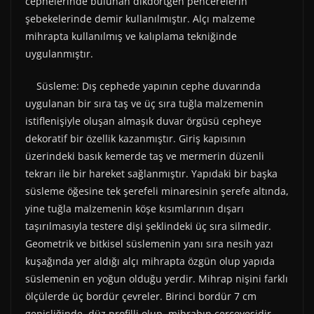
cephelerinde bulunan dikdörtgen pencerelerin
şebekelerinde demir kullanılmıştır. Alçı malzeme
mihrapta kullanılmış ve kalıplama tekniğinde
uygulanmıştır.
Süsleme: Dış cephede yapının cephe duvarında
uygulanan bir sıra taş ve üç sıra tuğla malzemenin
istiflenişiyle oluşan almaşık duvar örgüsü cepheye
dekoratif bir özellik kazanmıştır. Giriş kapısının
üzerindeki basık kemerde taş ve mermerin düzenli
tekrarı ile bir hareket sağlanmıştır. Yapıdaki bir başka
süsleme öğesine tek şerefeli minaresinin şerefe altında,
yine tuğla malzemenin köşe kısımlarının dışarı
taşırılmasıyla testere dişi şeklindeki üç sıra silmedir.
Geometrik ve bitkisel süslemenin yanı sıra nesih yazı
kuşağında yer aldığı alçı mihrapta özgün olup yapıda
süslemenin en yoğun olduğu yerdir. Mihrap nişini farklı
ölçülerde üç bordür çevreler. Birinci bordür 7 cm
genişliğinde, düz profilli olup, mihrabın çerçevesidir.