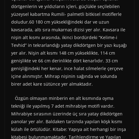
dörtgenlerin ve yıldızların içleri, güçlükle seçilebilen
yüzeysel kabartma Rumili- palmetli bitkisel motiflerle
doludur.60 180 cm yüksekliğindeki dar ve uzun
kavsarada, altı sıra mukarnas dizisi yer alır. Kavsara ile
nişin alt kısmı arasında, ikinci bordürdeki “Kelime-i
Tevhid” in tekrarlandığı yatay dikdörtgen bir yazı kuşağı
yer alır. Nişin alt kısmı 148 cm yükseklikte, 114 cm
genişlikte ve 66 cm derinlikte dört kenarlıdır. 33 cm
genişliğindeki her kenar, ince halat silmelerle çerçeve
içine alınmıştır. Mihrap nişinin sağında ve solunda
birer adet kare sütünce yer almaktadır.
Özgün olmayan minberin en alt kısmında oyma
tekniği ile yapılmış 7 adet mihrabiye motifi vardır.
Mihrabiye sırasının üzerinde üç sıra yatay dikdörtgen
panolar yer alır. Baldaken tarzında yapılan köşk kısmı
külah ile örtülüdür. Kitabe: Yapıya ait herhangi bir inşa
kitabesi bulunmamaktadır. Tarihlendirme ve Yapılan