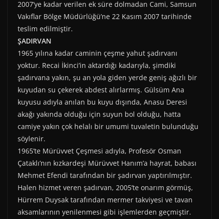
2007’ye kadar verilen ek süre dolmadan Cami, Samsun
Vakıflar Bölge Müdürlüğü’ne 22 Kasım 2007 tarihinde
teslim edilmiştir.
ŞADIRVAN
1965 yılına kadar caminin çeşme yahut şadırvanı
yoktur. Recai İkinci’in aktardığı kadarıyla, şimdiki
şadırvana yakın, şu an yola giden yerde geniş ağızlı bir
kuyudan su çekerek abdest alırlarmış. Gülsüm Ana
kuyusu adıyla anılan bu kuyu dışında, Anasu Deresi
akağı yakında olduğu için suyun bol olduğu, hatta
camiye yakın çok helalı bir umumi tuvaletin bulunduğu
söylenir.
1965’te Mürüvvet Çeşmesi adıyla, Profesör Osman
Çataklı’nın kızkardeşi Mürüvvet Hanım’a hayrat, babası
Mehmet Efendi tarafından bir şadırvan yaptırılmıştır.
Halen hizmet veren şadırvan, 2005’te onarım görmüş,
Hürrem Duysak tarafından mermer takviyesi ve tavan
aksamlarının yenilenmesi gibi işlemlerden geçmiştir.