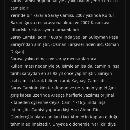
Saray Camisi orijinal haliyle ayakta kalan şehrin en eski
camisidir.
Yerinde bir kararla Saray Camisi, 2007 yazında Kültür
Bakanlığınca restorasyona alındı ve 2007 Kasım ayı
itibariyle restorasyonu tamamlandı.
Saray Camisi, adını 1808 yılında yapılan Süleyman Paşa
Sarayı’ndan almıştır. (Osmanlı arşivlerinden akt. Osman
Doğan)
Saraya yakın olması ve saray mensuplarınca
kullanılması nedeniyle bu isimle anılsa da, caminin inşa
tarihi saraydan en az 92 yıl önce yapılmıştır, Sarayın
asıl camisi olarak bilinen cami, Kaşbaşı Camisidir.
Saray Caminin kim tarafından ve ne zaman yapıldığını,
giriş kapısı üzerinde Arapça harflerle yazılmış orijinal
kitabeden öğrenmekteyiz. Cami 1716 yılında inşa
edilmiştir. Camiyi yaptıran kişi Hacı Ahmed’tir.
Gondoroğlu olarak anılan Hacı Ahmed’in Kaptan olduğu
tahmin edilmektedir. Ünye’de o dönemle “varlıklı” diye