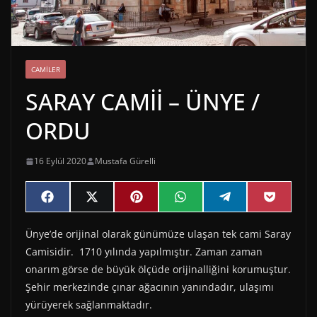
CAMILER
SARAY CAMİİ – ÜNYE /
ORDU
16 Eylül 2020
Mustafa Gürelli
Share
Share
Share
Share
Share
Share
F
X
P
W
T
P
on
on
on
on
on
on
a
(
i
h
e
o
c
T
n
a
l
c
Ünye’de orijinal olarak günümüze ulaşan tek cami Saray
e
w
t
t
e
k
b
i
e
s
g
e
Camisidir. 1710 yılında yapılmıştır. Zaman zaman
o
t
r
A
r
t
o
t
e
p
a
onarım görse de büyük ölçüde orijinalliğini korumuştur.
k
e
s
p
m
Şehir merkezinde çınar ağacının yanındadır, ulaşımı
r
t
)
yürüyerek sağlanmaktadır.