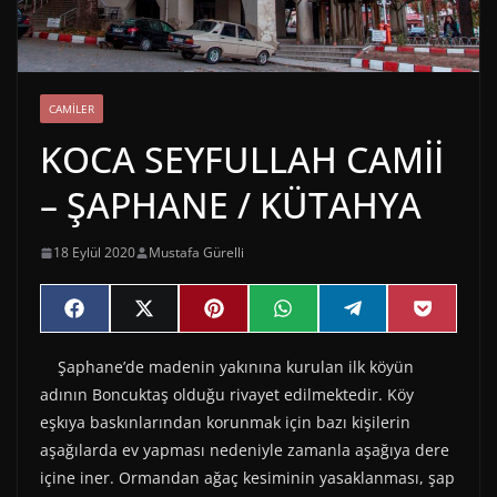
CAMILER
KOCA SEYFULLAH CAMİİ
– ŞAPHANE / KÜTAHYA
18 Eylül 2020
Mustafa Gürelli
Share
Share
Share
Share
Share
Share
F
X
P
W
T
P
on
on
on
on
on
on
a
(
i
h
e
o
c
T
n
a
l
c
Şaphane’de madenin yakınına kurulan ilk köyün
e
w
t
t
e
k
b
i
e
s
g
e
adının Boncuktaş olduğu rivayet edilmektedir. Köy
o
t
r
A
r
t
o
t
e
p
a
eşkıya baskınlarından korunmak için bazı kişilerin
k
e
s
p
m
aşağılarda ev yapması nedeniyle zamanla aşağıya dere
r
t
)
içine iner. Ormandan ağaç kesiminin yasaklanması, şap