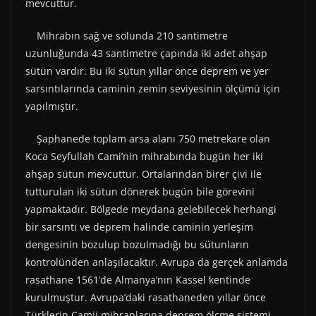
mevcuttur.
Mihrabın sağ ve solunda 210 santimetre
uzunluğunda 43 santimetre çapında iki adet ahşap
sütün vardır. Bu iki sütun yıllar önce deprem ve yer
sarsıntılarında caminin zemin seviyesinin ölçümü için
yapılmıştır.
Şaphanede toplam arsa alanı 750 metrekare olan
Koca Seyfullah Cami’nin mihrabında bugün her iki
ahşap sütun mevcuttur. Ortalarından birer çivi ile
tutturulan iki sütun dönerek bugün bile görevini
yapmaktadır. Bölgede meydana gelebilecek herhangi
bir sarsıntı ve deprem halinde caminin yerleşim
dengesinin bozulup bozulmadığı bu sütunların
kontrolünden anlaşılacaktır. Avrupa da gerçek anlamda
rasathane 1561’de Almanya’nın Kassel kentinde
kurulmuştur. Avrupa’daki rasathaneden yıllar önce
Türklerin Camii mihraplarına deprem ölçme sistemi