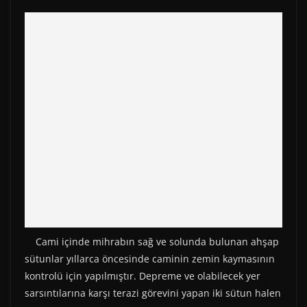
Cami içinde mihrabın sağ ve solunda bulunan ahşap
sütunlar yıllarca öncesinde caminin zemin kaymasının
kontrolü için yapılmıştır. Depreme ve olabilecek yer
sarsıntılarına karşı terazi görevini yapan iki sütun halen