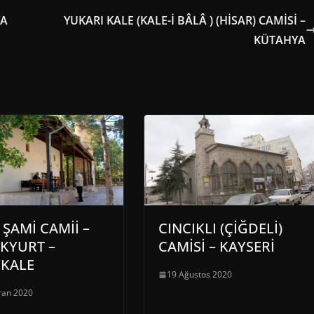
YA
YUKARI KALE (KALE-İ BÂLÂ ) (HİSAR) CAMİSİ –
KÜTAHYA
 ŞAMİ CAMİİ –
CINCIKLI (ÇİĞDELİ)
KYURT –
CAMİSİ – KAYSERİ
KKALE
19 Ağustos 2020
ran 2020