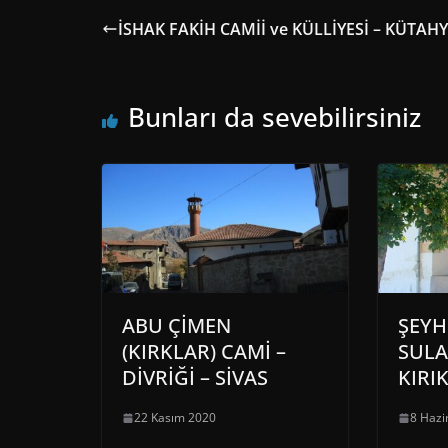
İSHAK FAKİH CAMİİ ve KÜLLİYESİ – KÜTAH
Bunları da sevebilirsiniz
ABU ÇİMEN
ŞEYH
(KIRKLAR) CAMİ –
SULA
DİVRİĞİ – SİVAS
KIRI
22 Kasım 2020
8 Hazi