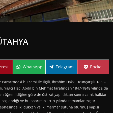
KÜTAHYA
re
Share
Share
Share
erest
WhatsApp
Telegram
Pocket
on
on
on
azarı’ndaki bu cami ile ilgili, İbrahim Hakkı Uzunçarşılı 1835-
ını, Yağcı Hacı Abdil bin Mehmet tarafından 1847-1848 yılında da
nden öğrenildiğine göre de üst kat yapıldıktan sonra cami, halktan
a başlandığı ve bu onarımın 1919 yılında tamamlanmıştır.
 cephesinde iki dükkân ve iki mermer sütuna oturmuş kapısı