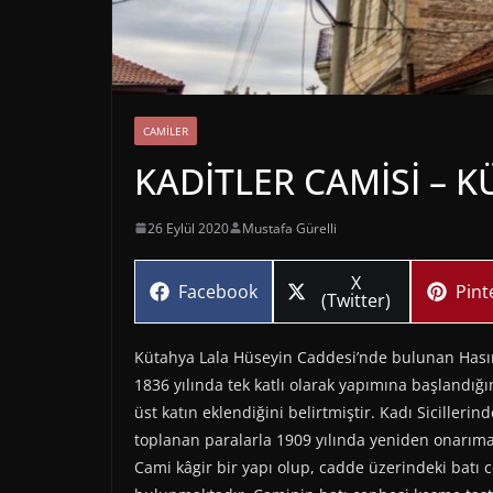
CAMILER
KADİTLER CAMİSİ – 
26 Eylül 2020
Mustafa Gürelli
Share
X
Share
Sha
Facebook
Pint
on
(Twitter)
on
on
Kütahya Lala Hüseyin Caddesi’nde bulunan Hasır P
1836 yılında tek katlı olarak yapımına başlandığ
üst katın eklendiğini belirtmiştir. Kadı Sicilleri
toplanan paralarla 1909 yılında yeniden onarım
Cami kâgir bir yapı olup, cadde üzerindeki batı