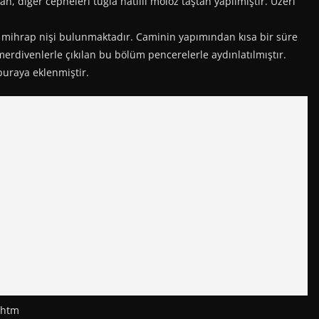
, diğer cepheleri tuğla hatıllı moloz taştan yapılmıştır. Üzeri
ir mihrap nişi bulunmaktadır. Caminin yapımından kısa bir süre
merdivenlerle çıkılan bu bölüm pencerelerle aydınlatılmıştır.
buraya eklenmiştir.
.htm