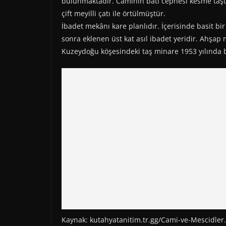
bulunmaktadır. Caminin batı cephesi kesme taştan
çift meyilli çatı ile örtülmüştür.
İbadet mekânı kare planlıdır. İçerisinde basit b
sonra eklenen üst kat asıl ibadet yeridir. Ahşap 
Kuzeydoğu köşesindeki taş minare 1953 yılında 
Kaynak: kutahyatanitim.tr.gg/Cami-ve-Mescidler