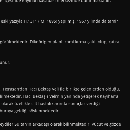
iye ilçesinde Kayıhan kasabası merkezinde bulunmaktadır.
eski yazıyla H.1311 ( M. 1895) yapılmış, 1967 yılında da tamir
görülmektedir. Dikdörtgen planlı cami kırma çatılı olup, çatısı
lunur.
Horasan’dan Hacı Bektaş Veli ile birlikte gelenlerden olduğu,
ilmektedir. Hacı Bektaş-ı Veli’nin yanında yetişerek Kayıhan’a
olarak özellikle cilt hastalıklarında sonuçlar verdiği
 buraya geldiği söylenmektedir.
diler Sultan’ın arkadaşı olarak bilinmektedir. Vücut ve gözde