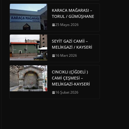
KARACA MAĞARASI –
TORUL / GÜMÜŞHANE
25 Mayıs 2026
SEYİT GAZİ CAMİİ –
MELİKGAZİ / KAYSERİ
16 Mart 2026
CINCIKLI (ÇİĞDELİ )
CAMİ ÇEŞMESİ –
MELİKGAZİ-KAYSERİ
16 Şubat 2026