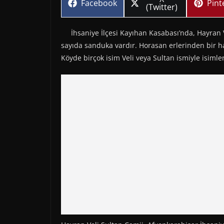
Share
Sha
Facebook
Pint
on
(Twitter)
on
on
İhsaniye İlçesi Kayıhan Kasabası’nda, Hayran Vel
sayıda sanduka vardır. Horasan erlerinden bir halk
Köyde birçok isim Veli veya Sultan ismiyle isimle