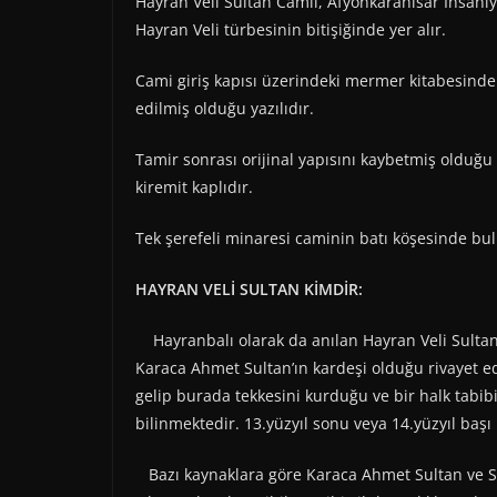
Hayran Veli Sultan Camii, Afyonkarahisar İhsan
Hayran Veli türbesinin bitişiğinde yer alır.
Cami giriş kapısı üzerindeki mermer kitabesinde 
edilmiş olduğu yazılıdır.
Tamir sonrası orijinal yapısını kaybetmiş olduğu 
kiremit kaplıdır.
Tek şerefeli minaresi caminin batı köşesinde bu
HAYRAN VELİ SULTAN KİMDİR:
Hayranbalı olarak da anılan Hayran Veli Sultan, 
Karaca Ahmet Sultan’ın kardeşi olduğu rivayet ed
gelip burada tekkesini kurduğu ve bir halk tabibi 
bilinmektedir. 13.yüzyıl sonu veya 14.yüzyıl başı
Bazı kaynaklara göre Karaca Ahmet Sultan ve Sey