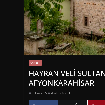
CAMILER
HAYRAN VELİ SULTAN
AFYONKARAHİSAR
5 Ocak 2022
Mustafa Gürelli
Share
X