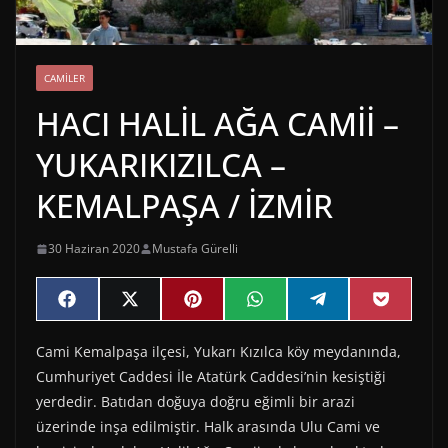
CAMILER
HACI HALİL AĞA CAMİİ –
YUKARIKIZILCA –
KEMALPAŞA / İZMİR
30 Haziran 2020
Mustafa Gürelli
Share
Share
Share
Share
Share
Share
F
X
P
W
T
P
on
on
on
on
on
on
a
(
i
h
e
o
c
T
n
a
l
c
Cami Kemalpaşa ilçesi, Yukarı Kızılca köy meydanında,
e
w
t
t
e
k
b
i
e
s
g
e
Cumhuriyet Caddesi İle Atatürk Caddesi’nin kesiştiği
o
t
r
A
r
t
o
t
e
p
a
yerdedir. Batıdan doğuya doğru eğimli bir arazi
k
e
s
p
m
üzerinde inşa edilmiştir. Halk arasında Ulu Cami ve
r
t