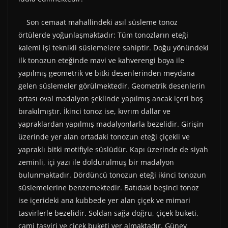
Son cemaat mahallindeki asıl süsleme tonoz
örtülerde yoğunlaşmaktadır: Tüm tonozların eteği
kalemi işi teknikli süslemelere sahiptir. Doğu yönündeki
ilk tonozun eteğinde mavi ve kahverengi boya ile
yapılmış geometrik ve bitki desenlerinden meydana
gelen süslemeler görülmektedir. Geometrik desenlerin
ortası oval madalyon şeklinde yapılmış ancak içeri boş
bırakılmıştır. İkinci tonoz ise, kıvrım dallar ve
yapraklardan yapılmış madalyonlarla bezelidir. Girişin
üzerinde yer alan ortadaki tonozun eteği çiçekli ve
yapraklı bitki motifiyle süslüdür. Kapı üzerinde de siyah
zeminli, içi yazı ile doldurulmuş bir madalyon
bulunmaktadır. Dördüncü tonozun eteği ikinci tonozun
süslemelerine benzemektedir. Batıdaki beşinci tonoz
ise içerideki ana kubbede yer alan çiçek ve mimari
tasvirlerle bezelidir. Soldan sağa doğru, çiçek buketi,
cami tasviri ve çiçek buketi yer almaktadır. Güney