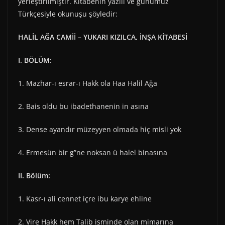
yerleştirilmiştir. Kitabenin yazılı ve günümüz
Türkçesiyle okunuşu şöyledir:
HALİL AĞA CAMİİ – YUKARI KIZILCA, İNŞA KİTABESİ
I. BÖLÜM:
1. Mazhar-ı esrar-ı Hakk ola Haa Halil Ağa
2. Bais oldu bu ibadethanenin in asına
3. Dense ayandır müzeyyen olmada hiç misli yok
4. Ermesün bir g”ne noksan ü halel binasına
II. Bölüm:
1. Kasr-ı ali cennet içre ibu karye ehline
2. Vire Hakk hem Talib isminde olan mimarına