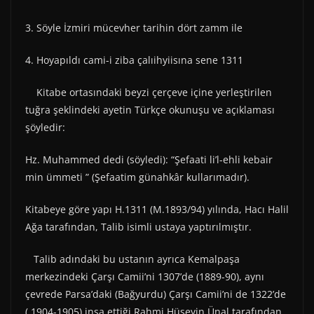
3. Söyle İzmiri mücevher tarihin dört zamm ile
4. Hoyapıldı cami-i ziba çalıihyiisına sene 1311
Kitabe ortasındaki beyzi çerçeve içine yerleştirilen
tuğra şeklindeki ayetin Türkçe okunuşu ve açıklaması
şöyledir:
Hz. Muhammed dedi (söyledi): “Şefaati li’l-ehli kebair
min ümmeti ” (Şefaatim günahkâr kullarımadır).
Kitabeye göre yapı H.1311 (M.1893/94) yılında, Hacı Halil
Ağa tarafından, Talib isimli ustaya yaptırılmıştır.
Talib adındaki bu ustanın ayrıca Kemalpaşa
merkezindeki Çarşı Camii’ni 1307’de (1889-90), aynı
çevrede Parsa’daki (Bağyurdu) Çarşı Camii’ni de 1322’de
( 1904-1905) inşa ettiği Rahmi Hüseyin Ünal tarafından