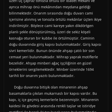
üzeri üç çapraz tonozla örtülü bir ibadet mekânı ve
ayrıca mihrap önü mekânından meydana geldiği
bilinmektedir. Onarım sırasında doğu duvarı cami
içerisine alınmış ve tonozla örtülü mekânlar üçten ikiye
indirilmiştir. Böylece cami kareye yakın dikdörtgen
planlı şekle dönüştürülmüş, üzeri de sekiz köşeli
kasnağa oturan bir kubbe ile örtülmüştür. Caminin
doğu duvarında giriş kapısı bulunmaktadır. Giriş kapısı
sivri kemerlidir. Bunun önünde ahşap çatılı bir son
cemaat yeri bulunmaktadır. Mihrap yaprak motiflerle
bezelidir. Ahşap minberi ağaç işçiliğinin en güzel
örneklerini sergilemektedir. Minber üzerinde 1694
tarihli bir onarım yazıtı bulunmaktadır.
Doğu duvarına bitişik olan minarenin ahşap
basamaklarla çıkılan mukarnaslı bir kapısı vardır. Bu
kapı, iç içe geçmiş kemerlerle bezenmiştir. Minarenin
kaidesi ile gövdesi arasında renkli taşlar ve istiridye