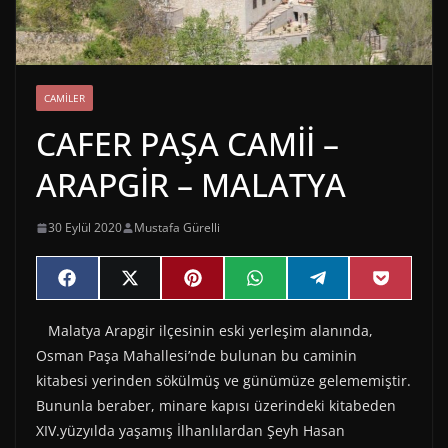
CAMILER
CAFER PAŞA CAMİİ –
ARAPGİR – MALATYA
30 Eylül 2020
Mustafa Gürelli
Share
Share
Share
Share
Share
Share
F
X
P
W
T
P
on
on
on
on
on
on
a
(
i
h
e
o
c
T
n
a
l
c
Malatya Arapgir ilçesinin eski yerleşim alanında,
e
w
t
t
e
k
b
i
e
s
g
e
Osman Paşa Mahallesi’nde bulunan bu caminin
o
t
r
A
r
t
o
t
e
p
a
kitabesi yerinden sökülmüş ve günümüze gelememiştir.
k
e
s
p
m
Bununla beraber, minare kapısı üzerindeki kitabeden
r
t
)
XIV.yüzyılda yaşamış İlhanlılardan Şeyh Hasan