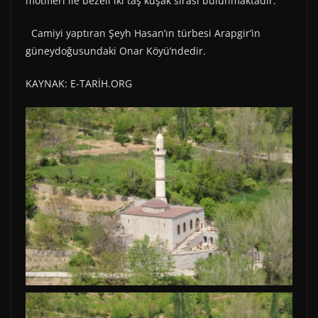
motifleri ile bezeli iki taş kuşak sırası bulunmaktadır.
Camiyi yaptıran Şeyh Hasan’ın türbesi Arapgir’in
güneydoğusundaki Onar Köyü’ndedir.
KAYNAK: E-TARİH.ORG