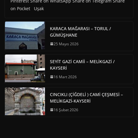
Pinterest Share on WhatsApp Share on Telegram Share
on Pocket Uşak
KARACA MAĞARASI – TORUL /
GÜMÜŞHANE
25 Mayıs 2026
SEYİT GAZİ CAMİİ – MELİKGAZİ /
KAYSERİ
16 Mart 2026
CINCIKLI (ÇİĞDELİ ) CAMİ ÇEŞMESİ –
MELİKGAZİ-KAYSERİ
16 Şubat 2026