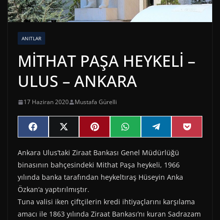
ANITLAR
MİTHAT PAŞA HEYKELİ –
ULUS – ANKARA
17 Haziran 2020
Mustafa Gürelli
Share
Share
Share
Share
Share
Share
F
X
P
W
T
P
on
on
on
on
on
on
a
(
i
h
e
o
c
T
n
a
l
c
Ankara Ulus’taki Ziraat Bankası Genel Müdürlüğü
e
w
t
t
e
k
b
i
e
s
g
e
binasının bahçesindeki Mithat Paşa heykeli, 1966
o
t
r
A
r
t
o
t
e
p
a
yılında banka tarafından heykeltıraş Hüseyin Anka
k
e
s
p
m
Özkan‘a yaptırılmıştır.
r
t
)
Tuna valisi iken çiftçilerin kredi ihtiyaçlarını karşılama
amacı ile 1863 yılında Ziraat Bankası’nı kuran Sadrazam