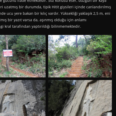
i ve gücünü ifade etmektedir. Söz konusu eser, düzgün bir kaya
ri uzatmış bir durumda, tipik Hitit giysileri içinde canlandırılmış
de ucu yere bakan bir kılıç vardır. Yüksekliği yaklaşık 2,5 m, eni
lmış bir yazıt varsa da, aşınmış olduğu için anlamı
 kral tarafından yaptırıldığı bilinmemektedir.