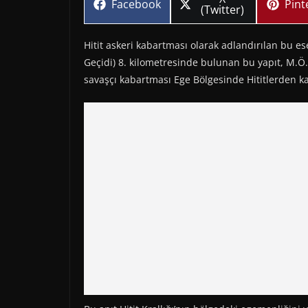
Share
Sha
Facebook
Pint
on
(Twitter)
on
on
Hitit askeri kabartması olarak adlandırılan bu 
Geçidi) 8. kilometresinde bulunan bu yapıt, M.Ö. 
savaşçı kabartması Ege Bölgesinde Hititlerden ka