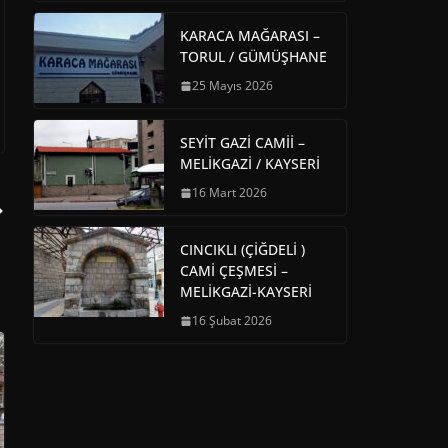
KARACA MAĞARASI –
TORUL / GÜMÜŞHANE
25 Mayıs 2026
SEYİT GAZİ CAMİİ –
MELİKGAZİ / KAYSERİ
16 Mart 2026
CINCIKLI (ÇİĞDELİ )
CAMİ ÇEŞMESİ –
MELİKGAZİ-KAYSERİ
16 Şubat 2026