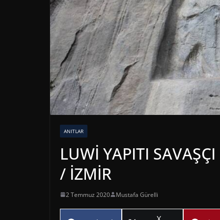
ANITLAR
LUWİ YAPITI SAVAŞÇ
/ İZMİR
2 Temmuz 2020
Mustafa Gürelli
Share
X