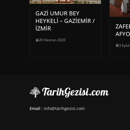
GAZİ UMUR BEY
HEYKELİ – GAZİEMİR /
ZAFER
İZMİR
AFY
26 Haziran 2020
3 Eylü
Email
: info@tarihgezisi.com