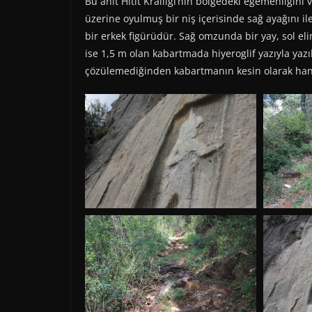
Bu anıt Hitit Krallığı’nın bölgedeki egemenliğin
üzerine oyulmuş bir niş içerisinde sağ ayağını ile
bir erkek figürüdür. Sağ omzunda bir yay, sol elin
ise 1,5 m olan kabartmada hiyeroglif yazıyla yazı
çözülemediğinden kabartmanın kesin olarak hangi