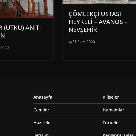
ÇÖMLEKÇİ USTASI
HEYKELİ – AVANOS –
 (UTKU) ANITI –
NEVŞEHİR
ON
21 Ekim 2020
l 2020
Anasayfa
Kiliseler
Camiler
Hamamlar
Hazireler
Türbeler
İletişim
Kervansaraylar