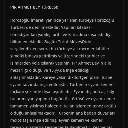
PİR AHMET BEY TÜRBESİ:
Horozoğlu İmareti yanında yer alan türbeye Horozoğlu
Türbesi de denilmektedir. Yapının kitabesi
olmadığından yapılış tarihi ve kim adına inşa edildiği
bilinmemektedir. Bugün Tokat Müzesi’nde
sergilendikten sonra bu türbeye ait mermer lahitler
şimdiki binaya getirilmiş ve üzerindeki tarihler ve
isimlerden yola çıkarak yapının, Pir Ahmet Bey’in aile
mezarlığı olduğu ve 15.yy.da inşa edildiği
anlaşılmaktadır. Kareye yakın dikdörtgen planlı türbe
eyvan tarzında inşa edilmiştir. Türbenin eyvan kemeri
taçkapı şeklinde dışa taşıntılıdır. Eyvan dışında açıklığı
bulunmayan yapının bugün üst örtüsü ve eyvan kemeri
tamamen yıkılmış haldedir. Kalan izlerden tonoz örtülü
olduğu anlaşılmaktadır. Türbenin ana beden duvarları
moloz taşla inşa edilmiş, eyvan kemeri ve kemeri
taşıyan ayaklarda kesme taş kullanılmıştır. Kesme taş