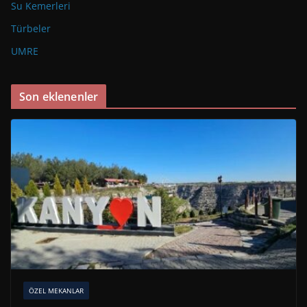
Su Kemerleri
Türbeler
UMRE
Son eklenenler
ÖZEL MEKANLAR