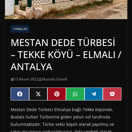
TÜRBELER
MESTAN DEDE TÜRBESİ
– TEKKE KÖYÜ – ELMALI /
ANTALYA
15 Kasım 2022
Mustafa Gürelli
Share
Share
Share
Share
Share
Share
F
X
P
W
T
P
on
on
on
on
on
on
a
(
i
h
e
o
c
T
n
a
l
c
Mestan Dede Türbesi Elmalıya bağlı Tekke köyünde,
e
w
t
t
e
k
b
i
e
s
g
e
Budala Sultan Türbesine giden yolun sol tarafında
o
t
r
A
r
t
o
t
e
p
a
bulunmaktadır. Türbe sekiz köşeli olarak yapılmış ve
k
e
s
p
m
çatısı da yapıya uydurulmuştur. Yola cepheli olarak