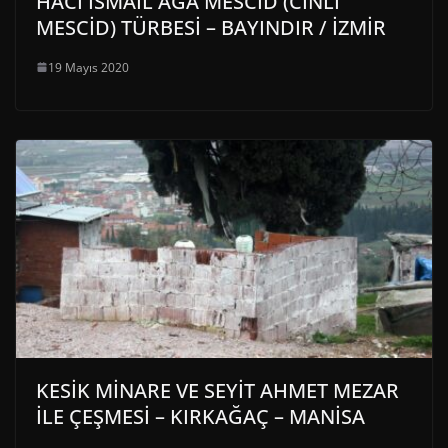
HACI İSMAİL AĞA MESCİD (CİNLİ
MESCİD) TÜRBESİ – BAYINDIR / İZMİR
19 Mayıs 2020
KESİK MİNARE VE SEYİT AHMET MEZAR
İLE ÇEŞMESİ – KIRKAĞAÇ – MANİSA