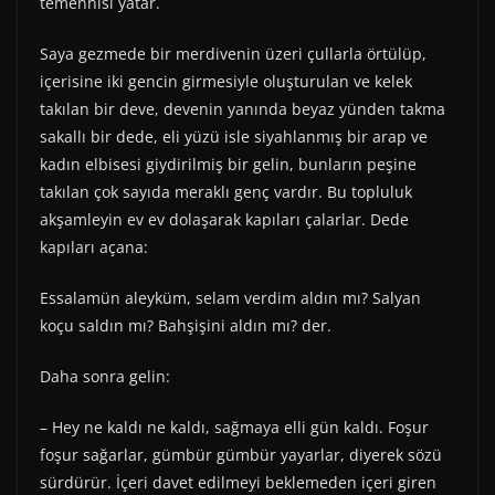
temennisi yatar.
Saya gezmede bir merdivenin üzeri çullarla örtülüp,
içerisine iki gencin girmesiyle oluşturulan ve kelek
takılan bir deve, devenin yanında beyaz yünden takma
sakallı bir dede, eli yüzü isle siyahlanmış bir arap ve
kadın elbisesi giydirilmiş bir gelin, bunların peşine
takılan çok sayıda meraklı genç vardır. Bu topluluk
akşamleyin ev ev dolaşarak kapıları çalarlar. Dede
kapıları açana:
Essalamün aleyküm, selam verdim aldın mı? Salyan
koçu saldın mı? Bahşişini aldın mı? der.
Daha sonra gelin:
– Hey ne kaldı ne kaldı, sağmaya elli gün kaldı. Foşur
foşur sağarlar, gümbür gümbür yayarlar, diyerek sözü
sürdürür. İçeri davet edilmeyi beklemeden içeri giren