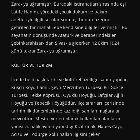
Zara- ya uğramıştır. Buradaki istirahatları sırasında eşi
Latife Hanım, yöredeki çocuk doğum ve bakım
adetleriyle ilgili sorular sormuş, bunun üzerine
getirilen bir mahalli ebe kendisine bilgiler vermiştir. Bu
seyahatin dönüşünde Atatürk ve beraberindekiler
Şebinkarahisar- dan Sivas- a giderken 12 Ekim 1924
günü tekrar Zara- ya uğramıştır.
KÜLTÜR VE TURİZM
İlçede belli başlı tarihi ve kültürel özelliğe sahip yapılar;
Kuşcu Köyü Camii, Şeyh Merzuben Türbesi, Pir Gökçe
Türbesi, Tekke Köprüsü, Oyuklu Höyüğü, Lafçılar Ağılı
Höyüğü ve Tepecik Höyüğüdür. İlçe sınırları içerisinde
tarihin ilk dönemlerinde kazıldığı sanılan mağaralar
mevcuttur. Mesire yerleri olarak kullanılan alanların
yanısıra, balık avının yapıldığı Kızılırmak, Habeş Çayı,
Acısu ve Tödürge Gölü halkın ilgisini çeken