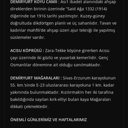
DEMİRYURT KÖYÜ CAMİİ
: Ası1 ibadet alanındaki ahşap
direklerden birinin üzerinde ”Said Ağa 1332 (1914)
diğerinde ise 1916 tarihi yazılmıştır. Kuzey-güney
doğrultuda dikdörtgen planlı ve üç sahanlıdır. Tavan ve
kadınlar mahfili’de ahşap üzeri ajur tekniği ile yapılmış
süslemeler vardır.
ACISU KÖPRÜSÜ :
Zara-Tekke köyüne girerken Acısu
çayı üzerinde iki gözlü ve yuvarlak kemerlidir. Genç
Osmanlılar dönemine ait olduğu sanılmaktadır.
DEMİRYURT MAĞARALARI :
Sivas-Erzurum karayolunun
55. km.’sinde E-23 uluslararası karayoluna 1 km. kadar
yakınında bulunmaktadır. Kızılırmak’ın her iki tarafına
bakıldığında sayılan kırk-elliyi bulan kaya Mağaraları
dikkati çekmektedir.
ÖNEMLİ GÜNLERİMİZ VE HAFTALARIMIZ