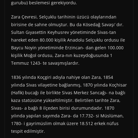
gurubu) beslemesi gerekiyordu.
Zara Çevresi, Selçuklu tarihinin üzücü olaylarından
birisine de sahne olmuştur. Bu da Kösedağ Savaşı’ dır.
Sultan Gıyasettin Keyhusrev yönetiminde Sivas-tan
hareket eden 80.000 kişilik Anadolu Selçuklu ordusu ile
Baycu Noyin yönetiminde Erzincan- dan gelen 100.000
kişilik Moğol ordusu, Zara-nın kuzeydoğusunda 1
Temmuz 1243- te savaşmışlardır.
1836 yılında Koçgiri adıyla nahiye olan Zara, 1854
yılında Sivas vilayetine bağlanmış, 1870 yılında Koçhisar
(Hafik) bucağı ile birlikte Sivas Merkez Sancağı- na bağlı
kaza statüsüne yükseltilmiştir. Belirtilen tarihte Zara,
Sivas- a bağlı 8 ilçeden birisi durumundadır. 1870
yılında yapılan sayımda Zara- da 17.732- si Müslüman,
1780- i gayrimüslim olmak üzere 18.512 erkek nüfus
tespit edilmiştir.