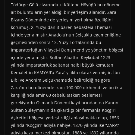
Tödürge Gölü civarında ki Kültepe Höyüğü bu döneme
ait buluntuların yer aldığı bir yerleşim alanıdır. Zara
Bizans Döneminde de yerleşim yeri olma özelliğini
korumuş, X. Yüzyıldan itibaren Sebasteia Theması
içinde yer almıştır.Anadolu’nun Selçuklu egemenliğine
geçmesinden sonra 13. Yüzyıl ortalarında bu
imparatorluğun Vilayet-i Danışmendiye yönetim bölgesi
içinde yer almıştır. Sultan Alaattin Keykubat 1223
yılında imparatorluk saltanat naibi büyük komutan
Kemalettin KAMYAR’a Zara’ yı ikta olarak vermiştir. İbn-i
Bibi ve Anonim Selçukname’de belirtildiğine göre
Zara’nın bu dönemde iradı 100.000 dirhemdi ve bu ikta
karşılığında emir 60 cebelü (asker) beslemesi
gerekiyordu.Osmanlı Dönemi kayıtlarından da Kanuni
Sultan Süleyman’ın da çıkardığı bir fermanla Koçgiri
Aşiretini bölgeye yerleştirdiği anlaşılmakta olup, 1856
yılında “Koçgiri” adıyla nahiye, 1870 yılında ise “ZARA”
adıyla kaza merkezi olmuştur. 1888 ve 1892 yıllarında