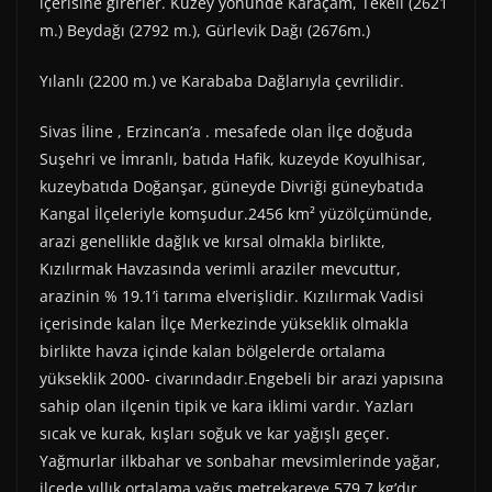
içerisine girerler. Kuzey yönünde Karaçam, Tekeli (2621
m.) Beydağı (2792 m.), Gürlevik Dağı (2676m.)
Yılanlı (2200 m.) ve Karababa Dağlarıyla çevrilidir.
Sivas İline , Erzincan’a . mesafede olan İlçe doğuda
Suşehri ve İmranlı, batıda Hafik, kuzeyde Koyulhisar,
kuzeybatıda Doğanşar, güneyde Divriği güneybatıda
Kangal İlçeleriyle komşudur.2456 km² yüzölçümünde,
arazi genellikle dağlık ve kırsal olmakla birlikte,
Kızılırmak Havzasında verimli araziler mevcuttur,
arazinin % 19.1’i tarıma elverişlidir. Kızılırmak Vadisi
içerisinde kalan İlçe Merkezinde yükseklik olmakla
birlikte havza içinde kalan bölgelerde ortalama
yükseklik 2000- civarındadır.Engebeli bir arazi yapısına
sahip olan ilçenin tipik ve kara iklimi vardır. Yazları
sıcak ve kurak, kışları soğuk ve kar yağışlı geçer.
Yağmurlar ilkbahar ve sonbahar mevsimlerinde yağar,
ilçede yıllık ortalama yağış metrekareye 579.7 kg’dır.