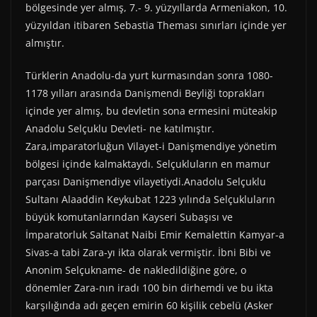
bölgesinde yer almış, 7.- 9. yüzyıllarda Armeniakon, 10.
yüzyıldan itibaren Sebastia Theması sınırları içinde yer
almıştır.
Türklerin Anadolu-da yurt kurmasından sonra 1080-
1178 yılları arasında Danişmendi Beyliği toprakları
içinde yer almış, bu devletin sona ermesini müteakip
Anadolu Selçuklu Devleti- ne katılmıştır.
Zara,imparatorluğun Vilayet-i Danişmendiye yönetim
bölgesi içinde kalmaktaydı. Selçukluların en mamur
parçası Danişmendiye vilayetiydi.Anadolu Selçuklu
Sultanı Alaaddin Keykubat 1223 yılında Selçukluların
büyük komutanlarından Kayseri Subaşısı ve
İmparatorluk Saltanat Naibi Emir Kemalettin Kamyar-a
Sivas-a tabi Zara-yı ikta olarak vermiştir. İbni Bibi ve
Anonim Selçukname- de nakledildiğine göre, o
dönemler Zara-nın iradı 100 bin dirhemdi ve bu ikta
karşılığında adı geçen emirin 60 kişilik cebelü (Asker