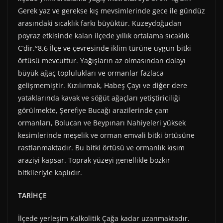
Gerek yaz ve gerekse kış mevsimlerinde gece ile gündüz
arasındaki sıcaklık farkı büyüktür. Kuzeydoğudan
poyraz etkisinde kalan ilçede yıllık ortalama sıcaklık
C’dir.°8.6 İlçe ve çevresinde iklim türüne uygun bitki
örtüsü mevcuttur. Yağışların az olmasından dolayı
büyük ağaç toplulukları ve ormanlar fazlaca
gelişmemiştir. Kızılırmak, Habeş Çayı ve diğer dere
yataklarında kavak ve söğüt ağaçları yetiştiriciliği
görülmekte, Şerefiye Bucağı arazilerinde çam
ormanları, Bolucan ve Beypınarı Nahiyeleri yüksek
kesimlerinde meşelik ve orman emvali bitki örtüsüne
rastlanmaktadır. Bu bitki örtüsü ve ormanlık kısım
araziyi kapsar. Toprak yüzeyi genellikle bozkır
bitkileriyle kaplıdır.
TARİHÇE
İlçede yerleşim Kalkolitik Çağa kadar uzanmaktadır.