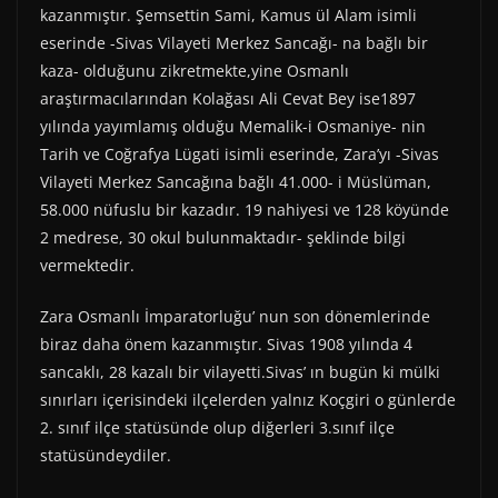
kazanmıştır. Şemsettin Sami, Kamus ül Alam isimli
eserinde -Sivas Vilayeti Merkez Sancağı- na bağlı bir
kaza- olduğunu zikretmekte,yine Osmanlı
araştırmacılarından Kolağası Ali Cevat Bey ise1897
yılında yayımlamış olduğu Memalik-i Osmaniye- nin
Tarih ve Coğrafya Lügati isimli eserinde, Zara’yı -Sivas
Vilayeti Merkez Sancağına bağlı 41.000- i Müslüman,
58.000 nüfuslu bir kazadır. 19 nahiyesi ve 128 köyünde
2 medrese, 30 okul bulunmaktadır- şeklinde bilgi
vermektedir.
Zara Osmanlı İmparatorluğu’ nun son dönemlerinde
biraz daha önem kazanmıştır. Sivas 1908 yılında 4
sancaklı, 28 kazalı bir vilayetti.Sivas’ ın bugün ki mülki
sınırları içerisindeki ilçelerden yalnız Koçgiri o günlerde
2. sınıf ilçe statüsünde olup diğerleri 3.sınıf ilçe
statüsündeydiler.