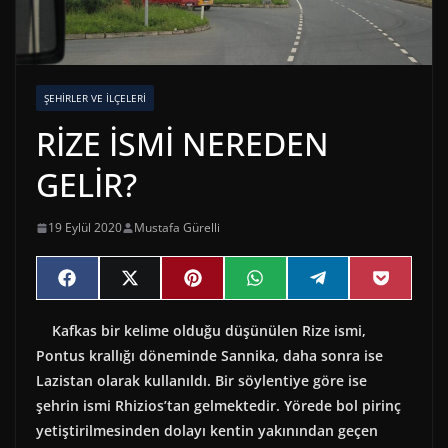
ŞEHIRLER VE İLÇELERI
RİZE İSMİ NEREDEN
GELİR?
19 Eylül 2020
Mustafa Gürelli
Share
Share
Share
Share
Share
Share
F
X
P
W
T
P
on
on
on
on
on
on
a
(
i
h
e
o
c
T
n
a
l
c
Kafkas bir kelime olduğu düşünülen Rize ismi,
e
w
t
t
e
k
b
i
e
s
g
e
Pontus krallığı döneminde Sannika, daha sonra ise
o
t
r
A
r
t
o
t
e
p
a
Lazistan olarak kullanıldı. Bir söylentiye göre ise
k
e
s
p
m
şehrin ismi Rhizios’tan gelmektedir. Yörede bol pirinç
r
t
)
yetiştirilmesinden dolayı kentin yakınından geçen