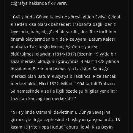
coğrafya hakkında fikir verir.
1640 yılında Gönye Kalesi’ne görevli giden Evliya Çelebi
Rize’den kısa olarak bahseder: Trabzon’a bağlı, deniz
kıyısında, bahçeli, güzel bir yerdir, der. Rize tarihinin
önemli olaylarından biri de Rize Ayanı, Batum Kalesi
muhafızı Tuzcuoğlu Memiş Ağa’nın isyanı ve
öldürülmesi olayıdır. (1814-1817) Rize’nin 19 yy’da bir
kaza merkezi olduğunu görüyoruz. 3 Mart 1878 yılında
imzalanan Berlin Antlaşması’yla Lazistan Sancağı
merkezi olan Batum Rusya’ya bırakılınca, Rize sancak
merkezi oldu. Hicri 1322, Miladi 1904 tarihli Trabzon
Salnamesi’nde Rize ile ilgili özetle şu bilgiler yer alır: “
Lazistan Sancağı’nın merkezidir.”
1914 yılında Osmanlı devletinin I. Dünya Savaşı’na
girmesiyle doğu cephesinde başlayan çatışmalarda, 16
kasım 1914’te Hopa Hudut Taburu ile Ali Rıza Bey’in