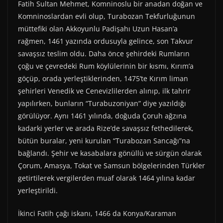
Fatih Sultan Mehmet, Komninoslu bir anadan doğan ve
Komninoslardan evli olup, Turabozan Tekfurluğunun
müttefiki olan Akkoyunlu Padişahı Uzun Hasan’a
rağmen, 1461 yazında ordusuyla gelince, son Takvur
savaşsız teslim oldu. Daha önce şehirdeki Rumların
çoğu ve çevredeki Rum köylülerinin bir kısmı, Kırım’a
göçüp, orada yerleştiklerinden, 1475’te Kırım liman
şehirleri Venedik ve Cenevizlilerden alınıp, ilk tahrir
yapılırken, bunların “Turabuzoniyan” diye yazıldığı
görülüyor. Aynı 1461 yılında, doğuda Çoruh ağzına
kadarki yerler ve arada Rize’de savaşsız fethedilerek,
bütün buralar, yeni kurulan “Turabozan Sancağı”na
bağlandı. Şehir ve kasabalara gönüllü ve sürgün olarak
Çorum, Amasya, Tokat ve Samsun bölgelerinden Türkler
getirtilerek vergilerden muaf olarak 1464 yılına kadar
yerleştirildi.
İkinci Fatih çağı iskanı, 1466 da Konya/Karaman