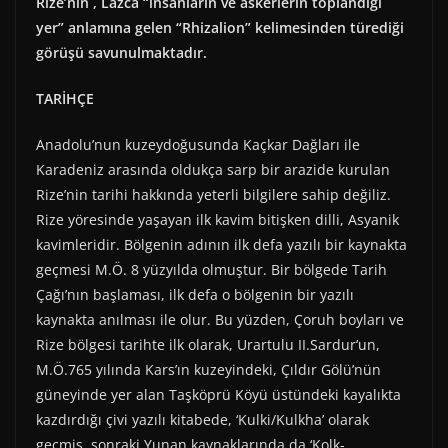
Rize’nin , Lazca “insanların ve askerlerin toplandığı
yer” anlamına gelen “Rhizalion” kelimesinden türediği
görüşü savunulmaktadır.
TARİHÇE
Anadolu’nun kuzeydoğusunda Kaçkar Dağları ile
Karadeniz arasında oldukça sarp bir arazide kurulan
Rize’nin tarihi hakkında yeterli bilgilere sahip değiliz.
Rize yöresinde yaşayan ilk kavim bitişken dilli, Asyanik
kavimleridir. Bölgenin adının ilk defa yazılı bir kaynakta
geçmesi M.Ö. 8 yüzyılda olmuştur. Bir bölgede Tarih
Çağı’nın başlaması, ilk defa o bölgenin bir yazılı
kaynakta anılması ile olur. Bu yüzden, Çoruh boyları ve
Rize bölgesi tarihte ilk olarak, Urartulu II.Sardur’un,
M.Ö.765 yılında Kars’ın kuzeyindeki, Çıldır Gölü’nün
güneyinde yer alan Taşköprü Köyü üstündeki kayalıkta
kazdırdığı çivi yazılı kitabede, ‘Kulki/Kulkha’ olarak
geçmiş, sonraki Yunan kaynaklarında da ‘Kolk-