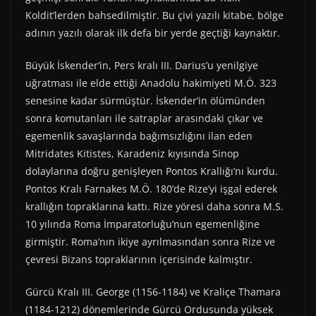
Koldit’lerden bahsedilmiştir. Bu çivi yazılı kitabe, bölge
adının yazılı olarak ilk defa bir yerde geçtiği kaynaktır.
Büyük İskender’in, Pers kralı III. Darius’u yenilgiye
uğratması ile elde ettiği Anadolu hakimiyeti M.Ö. 323
senesine kadar sürmüştür. İskender’in ölümünden
sonra komutanları ile satraplar arasındaki çıkar ve
egemenlik savaşlarında bağımsızlığını ilan eden
Mitridates Kitistes, Karadeniz kıyısında Sinop
dolaylarına doğru genişleyen Pontos Krallığı’nı kurdu.
Pontos Kralı Farnakes M.Ö. 180’de Rize’yi işgal ederek
krallığın topraklarına kattı. Rize yöresi daha sonra M.S.
10 yılında Roma İmparatorluğu’nun egemenliğine
girmiştir. Roma’nın ikiye ayrılmasından sonra Rize ve
çevresi Bizans topraklarının içerisinde kalmıştır.
Gürcü Kralı III. George (1156-1184) ve Kraliçe Thamara
(1184-1212) dönemlerinde Gürcü Ordusunda yüksek