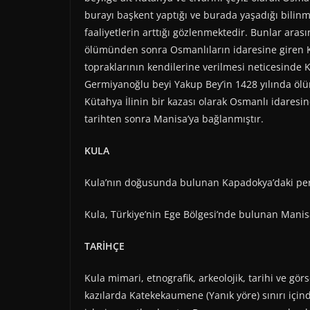
burayı başkent yaptığı ve burada yaşadığı bilin
faaliyetlerin arttığı gözlenmektedir. Bunlar ara
ölümünden sonra Osmanlıların idaresine giren Ku
topraklarının kendilerine verilmesi neticesinde
Germiyanoğlu beyi Yakup Bey’in 1428 yılında ö
Kütahya İlinin bir kazası olarak Osmanlı idaresin
tarihten sonra Manisa’ya bağlanmıştır.
KULA
Kula’nın doğusunda bulunan Kapadokya’daki per
Kula, Türkiye’nin Ege Bölgesi’nde bulunan Manisa 
TARİHÇE
Kula mimari, etnografik, arkeolojik, tarihi ve görs
kazılarda Katekekaumene (Yanık yöre) sınırı içind