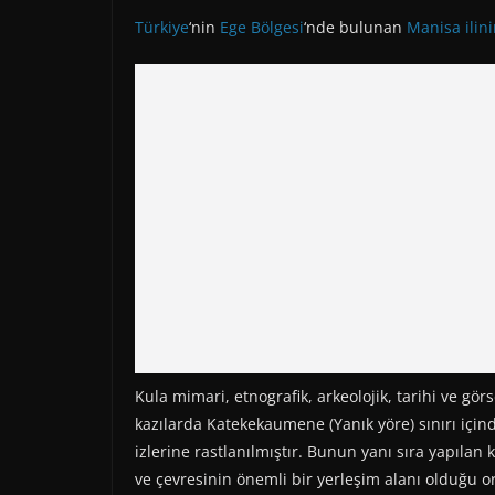
Türkiye
‘nin
Ege Bölgesi
‘nde bulunan
Manisa
ilin
Kula mimari, etnografik, arkeolojik, tarihi ve görs
kazılarda Katekekaumene (Yanık yöre) sınırı içind
izlerine rastlanılmıştır. Bunun yanı sıra yapıla
ve çevresinin önemli bir yerleşim alanı olduğu o