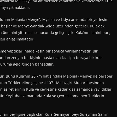
n kazılarda MÖ 56 yılına ait mermer kabartma ve kitabelerden Kula
rtaya çıkmaktadır.
lunan Maionia (Menye), Mysien ve Lidya arasında bir yerleşim
en başlar ve Menye-Sandal-Gölde üzerinden geçerdi. Kula’daki
n önemini yitirmesi sonucunda gelişmiştir. Kula’nın ismini burç
en anlaşılmaktadır.
eme yaptıkları halde kesin bir sonuca varılamamıştır. Bir
undan zengin bir kişinin hasta olan kızı için buraya bir kule
duruma geldiğinden bahsedilir.
’dur. Bunu Kula’nın 20 km batısındaki Maionia (Menye) ile beraber
la’nın Türkler eline geçmesi 1071 Malazgirt Muharebesinden
n aşiretlerinin Kula ve çevresine kadar kısa zamanda yayıldıkları
tin Keykubat zamanında Kula ve çevresi tamamen Türklerin
ları beyliğine bağlı olan Kula Germiyan beyi Süleyman Şah’ın