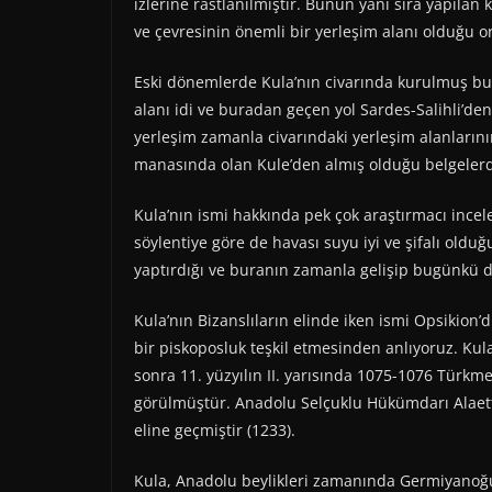
izlerine rastlanılmıştır. Bunun yanı sıra yapıla
ve çevresinin önemli bir yerleşim alanı olduğu o
Eski dönemlerde Kula’nın civarında kurulmuş bu
alanı idi ve buradan geçen yol Sardes-Salihli’d
yerleşim zamanla civarındaki yerleşim alanlarını
manasında olan Kule’den almış olduğu belgelerd
Kula’nın ismi hakkında pek çok araştırmacı incel
söylentiye göre de havası suyu iyi ve şifalı olduğ
yaptırdığı ve buranın zamanla gelişip bugünkü 
Kula’nın Bizanslıların elinde iken ismi Opsikion
bir piskoposluk teşkil etmesinden anlıyoruz. Ku
sonra 11. yüzyılın II. yarısında 1075-1076 Türkme
görülmüştür. Anadolu Selçuklu Hükümdarı Alaet
eline geçmiştir (1233).
Kula, Anadolu beylikleri zamanında Germiyanoğul