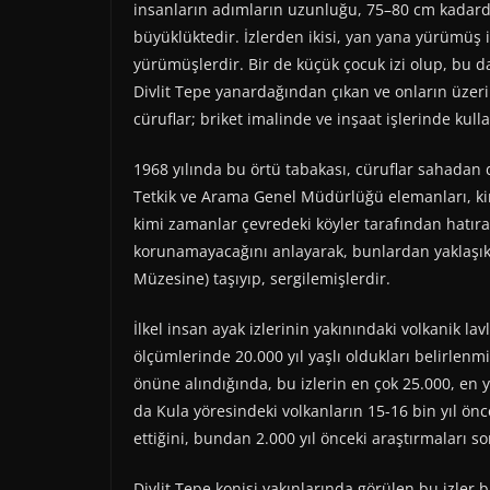
insanların adımların uzunluğu, 75–80 cm kadardır
büyüklüktedir. İzlerden ikisi, yan yana yürümüş i
yürümüşlerdir. Bir de küçük çocuk izi olup, bu d
Divlit Tepe yanardağından çıkan ve onların üzer
cüruflar; briket imalinde ve inşaat işlerinde kull
1968 yılında bu örtü tabakası, cüruflar sahadan 
Tetkik ve Arama Genel Müdürlüğü elemanları, kim
kimi zamanlar çevredeki köyler tarafından hatıra
korunamayacağını anlayarak, bunlardan yaklaşık 6
Müzesine) taşıyıp, sergilemişlerdir.
İlkel insan ayak izlerinin yakınındaki volkanik l
ölçümlerinde 20.000 yıl yaşlı oldukları belirlenm
önüne alındığında, bu izlerin en çok 25.000, en y
da Kula yöresindeki volkanların 15-16 bin yıl 
ettiğini, bundan 2.000 yıl önceki araştırmaları so
Divlit Tepe konisi yakınlarında görülen bu izler 