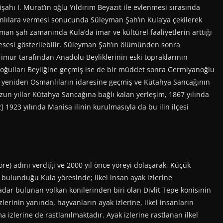
ahı I. Murat’ın oğlu Yıldırım Beyazıt ile evlenmesi sırasında
anlılara vermesi sonucunda Süleyman Şah’ın Kula’ya çekilerek
man şah zamanında Kula’da imar ve kültürel faaliyetlerin arttığı
sesi gösterilebilir. Süleyman Şah’ın ölümünden sonra
Timur tarafından Anadolu Beyliklerinin eski topraklarının
noğulları Beyliğine geçmiş ise de bir müddet sonra Germiyanoğlu
 yeniden Osmanlıların idaresine geçmiş ve Kütahya Sancağının
Uzun yıllar Kütahya Sancağına bağlı kalan yerleşim, 1867 yılında
1923 yılında Manisa ilinin kurulmasıyla da bu ilin ilçesi
e) adını verdiği ve 2000 yıl önce yöreyi dolaşarak, Küçük
ın bulunduğu Kula yöresinde; ilkel insan ayak izlerine
 kadar bulunan volkan konilerinden biri olan Divlit Tepe konisinin
lerinin yanında, hayvanların ayak izlerine, ilkel insanların
ma izlerine de rastlanılmaktadır. Ayak izlerine rastlanan ilkel