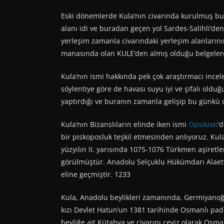
Eski dönemlerde Kula’nın civarında kurulmuş bu
alanı idi ve buradan geçen yol Sardes-Salihli’d
yerleşim zamanla civarındaki yerleşim alanlarını
manasında olan KULE’den almış olduğu belgeler
Kula’nın ismi hakkında pek çok araştırmacı incel
söylentiye göre de havası suyu iyi ve şifalı olduğ
yaptırdığı ve buranın zamanla gelişip bu günkü
Kula’nın Bizanslıların elinde iken ismi
Opsikion
’
bir piskoposluk teşkil etmesinden anlıyoruz. Kul
yüzyılın II. yarısında 1075-1076 Türkmen aşiretle
görülmüştür. Anadolu Selçuklu Hükümdarı Alaet
eline geçmiştir. 1233
Kula, Anadolu beylikleri zamanında, Germiyanoğu
kızı Devlet Hatun’un 1381 tarihinde Osmanlı padiş
beyliğe ait Kütahya ve civarını çeyiz olarak Osm