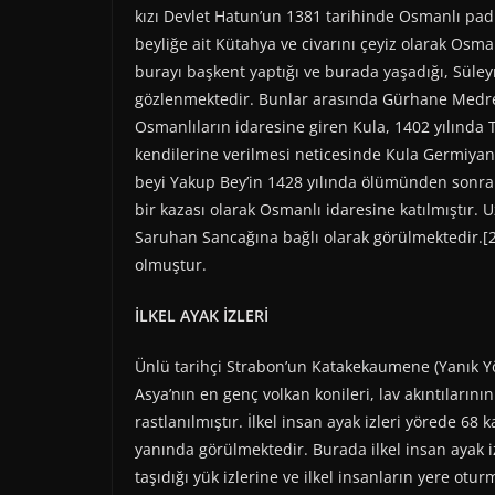
kızı Devlet Hatun’un 1381 tarihinde Osmanlı padiş
beyliğe ait Kütahya ve civarını çeyiz olarak Osm
burayı başkent yaptığı ve burada yaşadığı, Süley
gözlenmektedir. Bunlar arasında Gürhane Medre
Osmanlıların idaresine giren Kula, 1402 yılında 
kendilerine verilmesi neticesinde Kula Germiya
beyi Yakup Bey’in 1428 yılında ölümünden sonra
bir kazası olarak Osmanlı idaresine katılmıştır. 
Saruhan Sancağına bağlı olarak görülmektedir.[2] 
olmuştur.
İLKEL AYAK İZLERİ
Ünlü tarihçi Strabon’un Katakekaumene (Yanık Yör
Asya’nın en genç volkan konileri, lav akıntıların
rastlanılmıştır. İlkel insan ayak izleri yörede 68
yanında görülmektedir. Burada ilkel insan ayak iz
taşıdığı yük izlerine ve ilkel insanların yere otur