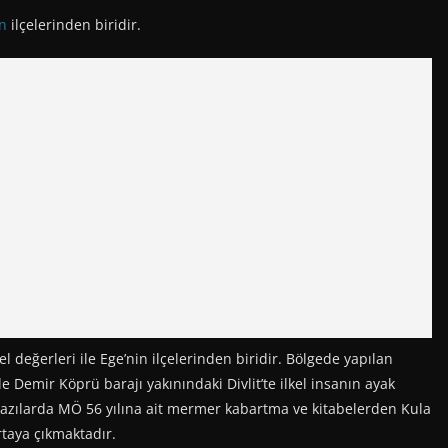
in
ilçelerinden biridir.
el değerleri ile Ege’nin ilçelerinden biridir. Bölgede yapılan
e Demir Köprü barajı yakınındaki Divlit’te ilkel insanın ayak
n kazılarda MÖ 56 yılına ait mermer kabartma ve kitabelerden Kula
rtaya çıkmaktadır.