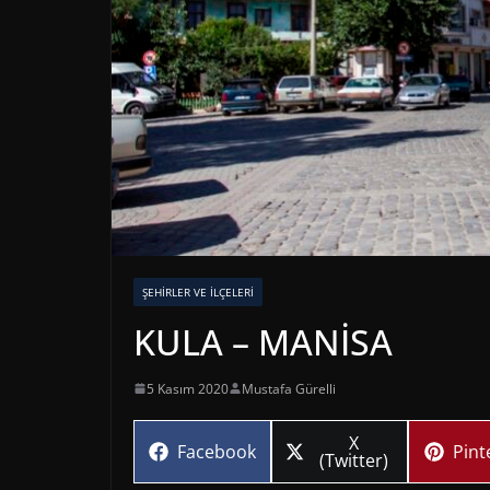
ŞEHIRLER VE İLÇELERI
KULA – MANİSA
5 Kasım 2020
Mustafa Gürelli
Share
X
Share
Sha
Facebook
Pint
on
(Twitter)
on
on