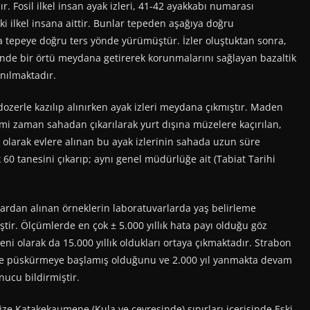
. Fosil ilkel insan ayak izleri, 41-42 ayakkabı numarası
ki ilkel insana aittir. Bunlar tepeden aşağıya doğru
a tepeye doğru ters yönde yürümüştür. İzler oluştuktan sonra,
inde bir örtü meydana getirerek korunmalarını sağlayan bazaltik
anılmaktadır.
dozerle kazılıp alınırken ayak izleri meydana çıkmıştır. Maden
i zaman sahadan çıkarılarak yurt dışına müzelere kaçırılan,
 olarak evlere alınan bu ayak izlerinin sahada uzun süre
0 tanesini çıkarıp; aynı genel müdürlüğe ait (Tabiat Tarihi
avlardan alınan örneklerin laboratuvarlarda yaş belirleme
iştir. Ölçümlerde en çok ± 5.000 yıllık hata payı olduğu göz
eni olarak da 15.000 yıllık oldukları ortaya çıkmaktadır. Strabon
önce püskürmeye başlamış olduğunu ve 2.000 yıl yanmakta devam
nucu bildirmiştir.
bize Katakekaumene (Kula ve çevresinde) sınırları içerisinde Eski