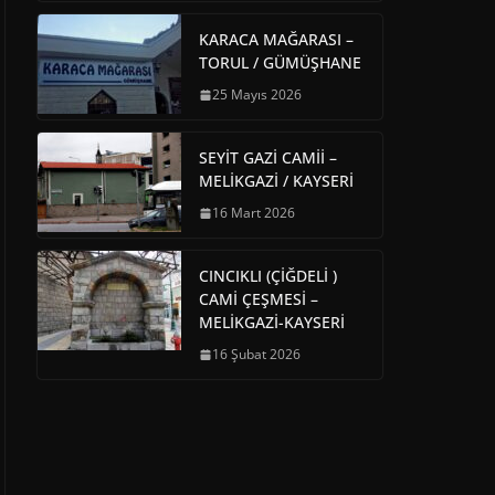
KARACA MAĞARASI –
TORUL / GÜMÜŞHANE
25 Mayıs 2026
SEYİT GAZİ CAMİİ –
MELİKGAZİ / KAYSERİ
16 Mart 2026
CINCIKLI (ÇİĞDELİ )
CAMİ ÇEŞMESİ –
MELİKGAZİ-KAYSERİ
16 Şubat 2026