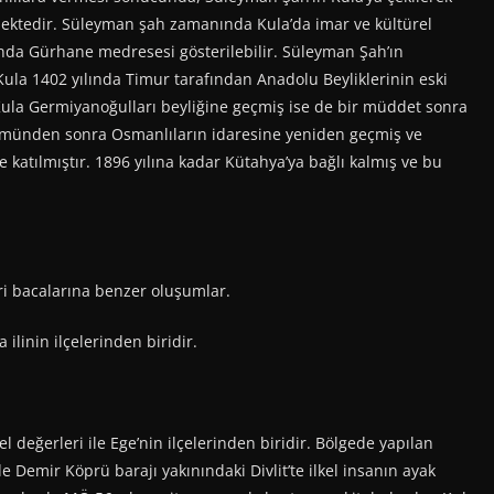
mektedir. Süleyman şah zamanında Kula’da imar ve kültürel
sında Gürhane medresesi gösterilebilir. Süleyman Şah’ın
la 1402 yılında Timur tarafından Anadolu Beyliklerinin eski
 Kula Germiyanoğulları beyliğine geçmiş ise de bir müddet sonra
lümünden sonra Osmanlıların idaresine yeniden geçmiş ve
e katılmıştır. 1896 yılına kadar Kütahya’ya bağlı kalmış ve bu
i bacalarına benzer oluşumlar.
ilinin ilçelerinden biridir.
el değerleri ile Ege’nin ilçelerinden biridir. Bölgede yapılan
e Demir Köprü barajı yakınındaki Divlit’te ilkel insanın ayak