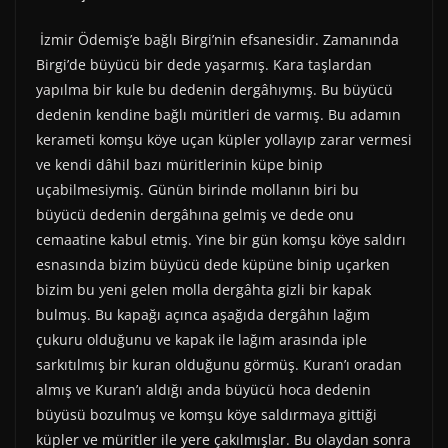
İzmir Ödemiş’e bağlı Birgi’nin efsanesidir. Zamanında
Birgi’de büyücü bir dede yaşarmış. Kara taşlardan
yapılma bir kule bu dedenin dergâhıymış. Bu büyücü
dedenin kendine bağlı müritleri de varmış. Bu adamın
kerameti komşu köye uçan küpler yollayıp zarar vermesi
ve kendi dâhil bazı müritlerinin küpe binip
uçabilmesiymiş. Günün birinde mollanın biri bu
büyücü dedenin dergâhına gelmiş ve dede onu
cemaatine kabul etmiş. Yine bir gün komşu köye saldırı
esnasında bizim büyücü dede küpüne binip uçarken
bizim bu yeni gelen molla dergâhta gizli bir kapak
bulmuş. Bu kapağı açınca aşağıda dergâhın lağım
çukuru olduğunu ve kapak ile lağım arasında iple
sarkıtılmış bir kuran olduğunu görmüş. Kuran’ı oradan
almış ve Kuran’ı aldığı anda büyücü hoca dedenin
büyüsü bozulmuş ve komşu köye saldırmaya gittiği
küpler ve müritler ile yere çakılmışlar. Bu olaydan sonra