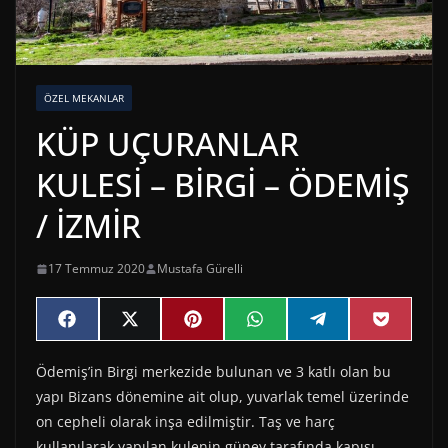
ÖZEL MEKANLAR
KÜP UÇURANLAR
KULESİ – BİRGİ – ÖDEMİŞ
/ İZMİR
17 Temmuz 2020
Mustafa Gürelli
Share
Share
Share
Share
Share
Share
F
X
P
W
T
P
on
on
on
on
on
on
a
(
i
h
e
o
c
T
n
a
l
c
Ödemiş’in Birgi merkezide bulunan ve 3 katlı olan bu
e
w
t
t
e
k
b
i
e
s
g
e
yapı Bizans dönemine ait olup, yuvarlak temel üzerinde
o
t
r
A
r
t
o
t
e
p
a
on cepheli olarak inşa edilmiştir. Taş ve harç
k
e
s
p
m
kullanılarak yapılan kulenin güney tarafında kapısı