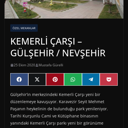
ÖZEL MEKANLAR
KEMERLİ ÇARŞI –
GÜLŞEHİR / NEVŞEHİR
25 Ekim 2020
Mustafa Gürelli
Share
Share
Share
Share
Share
Share
F
X
P
W
T
P
on
on
on
on
on
on
a
(
i
h
e
o
c
T
n
a
l
c
Gülşehir’in merkezindeki Kemerli Çarşı yeni bir
e
w
t
t
e
k
b
i
e
s
g
e
düzenlemeye kavuşuyor. Karavezir Seyit Mehmet
o
t
r
A
r
t
o
t
e
p
a
Paşanın heykelinin de bulunduğu park yenileniyor.
k
e
s
p
m
Tarihi Kurşunlu Cami ve Kütüphane binasının
r
t
)
yanındaki Kemerli Çarşı parkı yeni bir görünüme