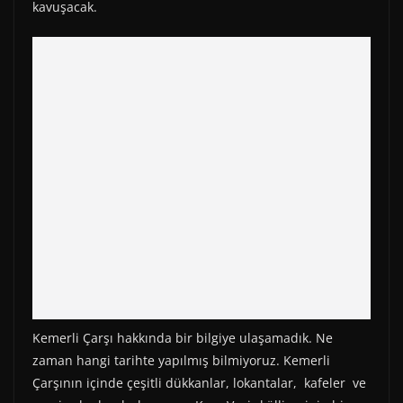
kavuşacak.
Kemerli Çarşı hakkında bir bilgiye ulaşamadık. Ne
zaman hangi tarihte yapılmış bilmiyoruz. Kemerli
Çarşının içinde çeşitli dükkanlar, lokantalar, kafeler ve