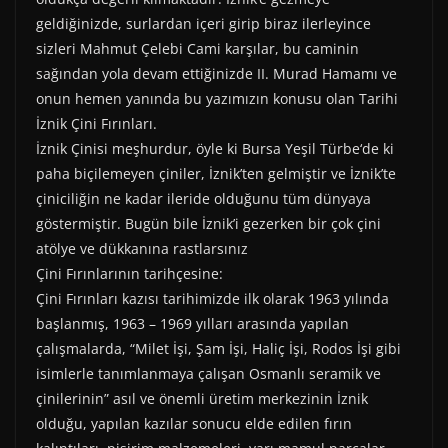
r
t
)
geldiğinizde, surlardan içeri girip biraz ilerleyince
sizleri Mahmut Çelebi Cami karşılar, bu caminin
sağından yola devam ettiğinizde II. Murad Hamamı ve
onun hemen yanında bu yazımızın konusu olan Tarihi
İznik Çini Fırınları.
İznik Çinisi meşhurdur, öyle ki Bursa Yeşil Türbe‘de ki
paha biçilemeyen çiniler, İznik’ten gelmiştir ve İznik’te
çiniciliğin ne kadar ileride olduğunu tüm dünyaya
göstermiştir. Bugün bile İznik’i gezerken bir çok çini
atölye ve dükkanına rastlarsınız
Çini Fırınlarının tarihçesine:
Çini Fırınları kazısı tarihimizde ilk olarak 1963 yılında
başlanmış, 1963 – 1969 yılları arasında yapılan
çalışmalarda, “Milet İşi, Şam İşi, Haliç İşi, Rodos İşi gibi
isimlerle tanımlanmaya çalışan Osmanlı seramik ve
çinilerinin” asıl ve önemli üretim merkezinin İznik
olduğu, yapılan kazılar sonucu elde edilen fırın