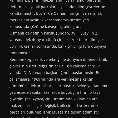
kalıntıları, pişirim malzemeleri, yarı mamul parçalar,
deforme ve yanık parçalar sayesinde bilim çevrelerine
kanıtlanmıştır. Böylelikle Osmanlının çini ve seramik
merkezinin kesinlik kazanamamış üretim yeri
konusunda çözüme kavuşmuş olmuştur.
Osmanlı devletinin kuruluşundan, XVIII. yüzyılın 2.
yarısına dek dünyaca ünlü çiniler, İznik’te üretilmiştir.
30 yıllık kazılar sonrasında, İznik çiniciliği tüm dünyaya
tanıtılmıştır.
Kendine özgü renk ve tekniği ile dünyaca ünlenen İznik
çinileri’nin üretildiği fırınlar ile ilgili çalışmalar 1964
yılında, O. Aslanapa başkanlığında başlanmıştır. Bu
çalışmalara, 1969 yılında ara verilmesine karşın
günümüze dek aralıklarla sürmüştür. Belediye Hamamı
çevresinde yapılan kazılarda birçok çini fırını ortaya
çıkarılmıştır. Ayrıca, çini üretiminde kullanılan ara
malzemeler ile çok değişik İznik çinileri ve keramik
parçaları bulunup İznik Müzesi’ne teslim edilmiştir.