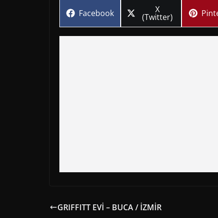
Share
X
Share
Sha
Facebook
Pint
on
(Twitter)
on
on
GRIFFITT EVİ – BUCA / İZMİR