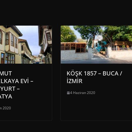
MUT
KÖŞK 1857 – BUCA /
LKAYA EVİ –
İZMİR
LYURT –
4 Haziran 2020
ATYA
m 2020