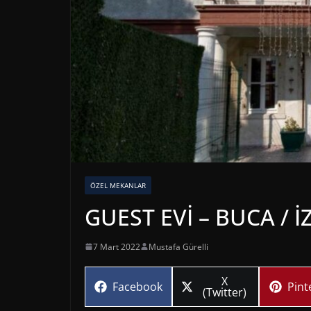
ÖZEL MEKANLAR
GUEST EVİ – BUCA / İ
7 Mart 2022
Mustafa Gürelli
Share
X
Share
Sha
Facebook
Pint
on
(Twitter)
on
on