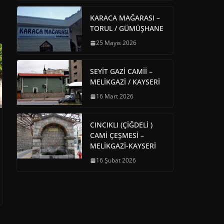
KARACA MAĞARASI –
TORUL / GÜMÜŞHANE
25 Mayıs 2026
SEYİT GAZİ CAMİİ –
MELİKGAZİ / KAYSERİ
16 Mart 2026
CINCIKLI (ÇİĞDELİ )
CAMİ ÇEŞMESİ –
MELİKGAZİ-KAYSERİ
16 Şubat 2026