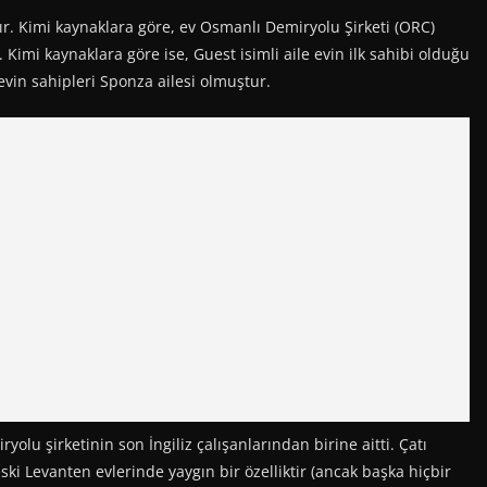
. Kimi kaynaklara göre, ev Osmanlı Demiryolu Şirketi (ORC)
. Kimi kaynaklara göre ise, Guest isimli aile evin ilk sahibi olduğu
evin sahipleri Sponza ailesi olmuştur.
lu şirketinin son İngiliz çalışanlarından birine aitti. Çatı
ski Levanten evlerinde yaygın bir özelliktir (ancak başka hiçbir